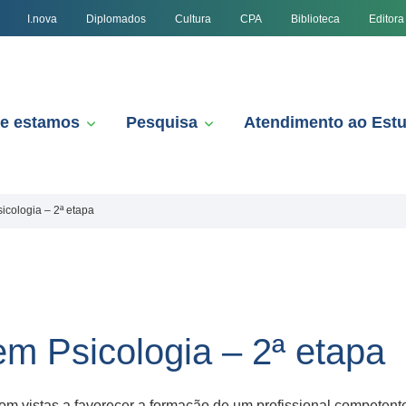
I.nova
Diplomados
Cultura
CPA
Biblioteca
Editora
e estamos
Pesquisa
Atendimento ao Est
icologia – 2ª etapa
em Psicologia – 2ª etapa
com vistas a favorecer a formação de um profissional competente