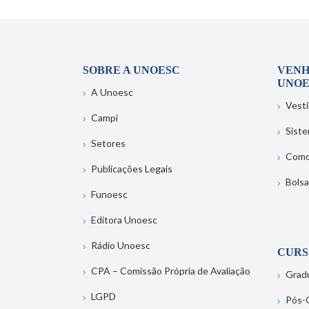
SOBRE A UNOESC
VENH
UNOE
A Unoesc
Vesti
Campi
Sist
Setores
Como
Publicações Legais
Bolsa
Funoesc
Editora Unoesc
Rádio Unoesc
CURS
CPA – Comissão Própria de Avaliação
Grad
LGPD
Pós-