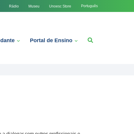
Português
Rádio
Museu
Unoesc Store
udante
Portal de Ensino
 a dialogar com outros profissionais e