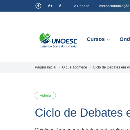
A+
A-
A Unoesc
Internacionalização
Cursos
Ond
Página inicial
O que acontece
Ciclo de Debates em Ps
Videira
Ciclo de Debates 
Objetivos Promover o debate interdisciplinar 