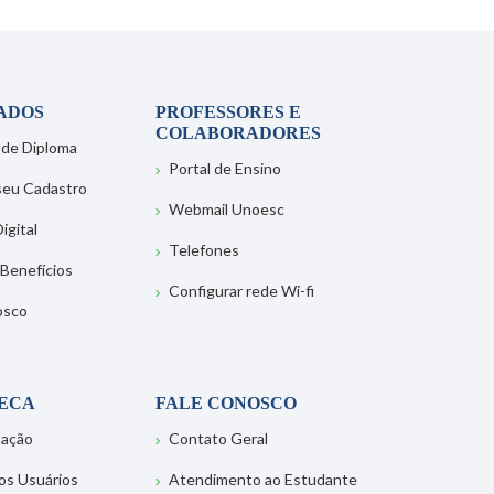
ADOS
PROFESSORES E
COLABORADORES
 de Diploma
Portal de Ensino
 seu Cadastro
Webmail Unoesc
igital
Telefones
 Benefícios
Configurar rede Wi-fi
osco
TECA
FALE CONOSCO
tação
Contato Geral
os Usuários
Atendimento ao Estudante