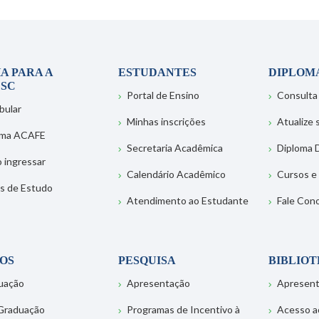
A PARA A
ESTUDANTES
DIPLOM
SC
Portal de Ensino
Consulta
bular
Minhas inscrições
Atualize
ema ACAFE
Secretaria Acadêmica
Diploma D
 ingressar
Calendário Acadêmico
Cursos e
s de Estudo
Atendimento ao Estudante
Fale Con
OS
PESQUISA
BIBLIO
uação
Apresentação
Apresen
Graduação
Programas de Incentivo à
Acesso a