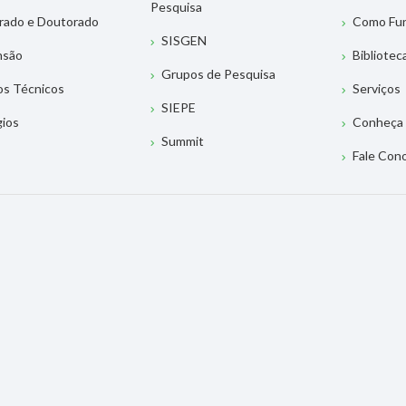
Pesquisa
rado e Doutorado
Como Fu
SISGEN
nsão
Bibliotec
Grupos de Pesquisa
os Técnicos
Serviços
SIEPE
gios
Conheça 
Summit
Fale Con