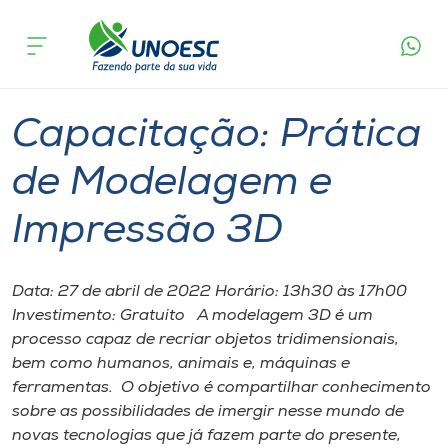
Página
O que
Capacitação: Prática de Modelagem e
inicial
acontece
Impressão 3D
Cursos
Chapecó
Onde estamos
Capacitação: Prática
Pesquisa
de Modelagem e
Impressão 3D
Atendimento ao Estudante
Portal de Ensino
Data: 27 de abril de 2022 Horário: 13h30 às 17h00
Investimento: Gratuito A modelagem 3D é um
processo capaz de recriar objetos tridimensionais,
A
bem como humanos, animais e, máquinas e
Unoesc
ferramentas. O objetivo é compartilhar conhecimento
sobre as possibilidades de imergir nesse mundo de
Internacionalização
novas tecnologias que já fazem parte do presente,