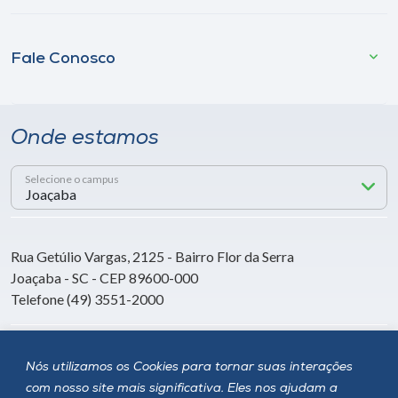
Fale Conosco
Onde estamos
Selecione o campus
Rua Getúlio Vargas, 2125 - Bairro Flor da Serra
Joaçaba - SC - CEP 89600-000
Telefone (49) 3551-2000
Siga a Unoesc
Nós utilizamos os Cookies para tornar suas interações
com nosso site mais significativa. Eles nos ajudam a