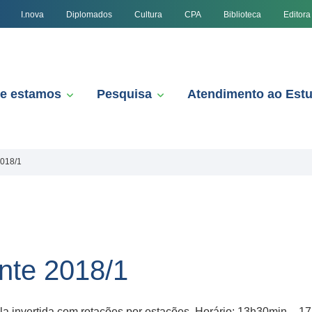
I.nova
Diplomados
Cultura
CPA
Biblioteca
Editora
e estamos
Pesquisa
Atendimento ao Est
2018/1
nte 2018/1
nvertida com rotações por estações. Horário: 13h30min – 17h