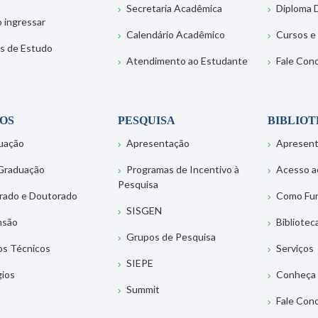
Secretaria Acadêmica
Diploma D
 ingressar
Calendário Acadêmico
Cursos e
s de Estudo
Atendimento ao Estudante
Fale Con
OS
PESQUISA
BIBLIO
uação
Apresentação
Apresen
Graduação
Programas de Incentivo à
Acesso a
Pesquisa
rado e Doutorado
Como Fu
SISGEN
nsão
Bibliotec
Grupos de Pesquisa
os Técnicos
Serviços
SIEPE
gios
Conheça 
Summit
Fale Con