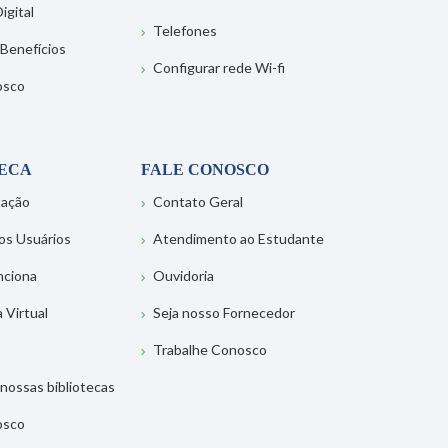
igital
Telefones
 Benefícios
Configurar rede Wi-fi
osco
TECA
FALE CONOSCO
tação
Contato Geral
os Usuários
Atendimento ao Estudante
nciona
Ouvidoria
a Virtual
Seja nosso Fornecedor
Trabalhe Conosco
nossas bibliotecas
osco