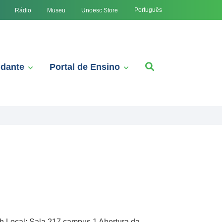
Português
Rádio
Museu
Unoesc Store
udante
Portal de Ensino
 Local: Sala 217 campus 1 ​Abertura da