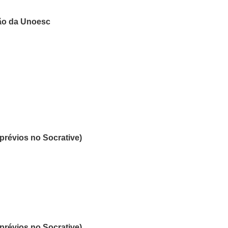
ão da Unoesc
prévios no Socrative)
prévios no Socrative)