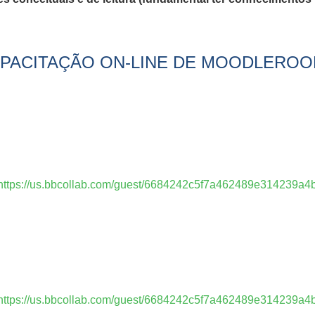
PACITAÇÃO ON-LINE DE MOODLERO
https://us.bbcollab.com/guest/6684242c5f7a462489e314239a4
https://us.bbcollab.com/guest/6684242c5f7a462489e314239a4