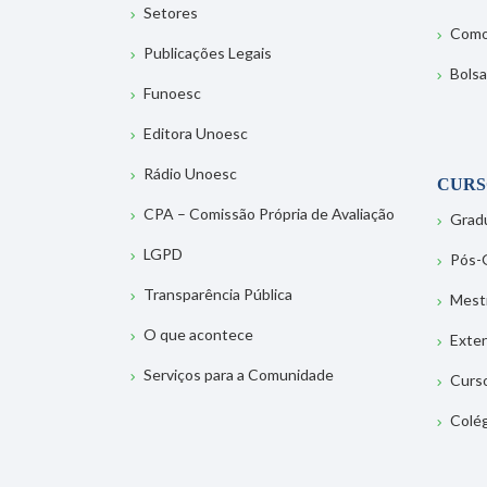
Setores
Como
Publicações Legais
Bolsa
Funoesc
Editora Unoesc
Rádio Unoesc
CURS
CPA – Comissão Própria de Avaliação
Grad
LGPD
Pós-
Transparência Pública
Mest
O que acontece
Exte
Serviços para a Comunidade
Curs
Colé