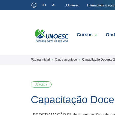
A+
A-
A Unoesc
Internacionalização
Cursos
Ond
Página inicial
O que acontece
Capacitação Docente 
Joaçaba
Capacitação Doce
PROGRAMAÇÃO 07 de fevereiro ​Sala de aula i