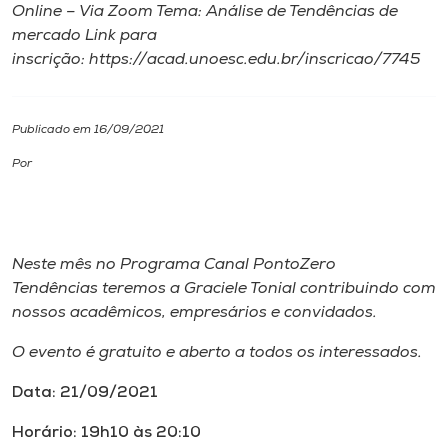
Online – Via Zoom Tema: Análise de Tendências de
mercado Link para
I.nova
inscrição: https://acad.unoesc.edu.br/inscricao/7745
Diplomados
Publicado em 16/09/2021
Cultura
Por
CPA
Neste mês no Programa Canal PontoZero
Biblioteca
Tendências teremos a Graciele Tonial contribuindo com
nossos acadêmicos, empresários e convidados.
Editora
O evento é gratuito e aberto a todos os interessados.
Data:
21/09/2021
Rádio
Horário: 19h10 às 20:10