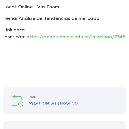
Museu
Local: Online - Via Zoom
Tema: Análise de Tendências de mercado
Unoesc
Store
Link para
inscrição:
https://acad.unoesc.edu.br/inscricao/7745
Selecione
o idioma
A+
A-
Data
2021-09-21 16:22:00