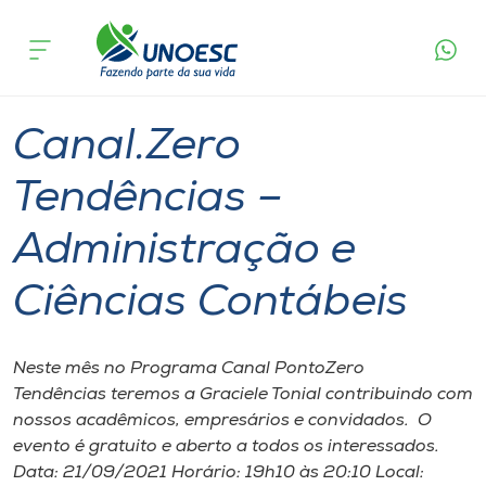
Página
O que
Canal.Zero Tendências – Administração e
inicial
acontece
Ciências Contábeis
Cursos
Chapecó
Onde estamos
Canal.Zero
Pesquisa
Tendências –
Administração e
Atendimento ao Estudante
Ciências Contábeis
Portal de Ensino
Neste mês no Programa Canal PontoZero
A
Tendências teremos a Graciele Tonial contribuindo com
Unoesc
nossos acadêmicos, empresários e convidados. O
evento é gratuito e aberto a todos os interessados.
Internacionalização
Data: 21/09/2021 Horário: 19h10 às 20:10 Local: