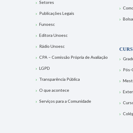
Setores
Como
Publicações Legais
Bolsa
Funoesc
Editora Unoesc
Rádio Unoesc
CURS
CPA – Comissão Própria de Avaliação
Grad
LGPD
Pós-
Transparência Pública
Mest
O que acontece
Exte
Serviços para a Comunidade
Curs
Colé