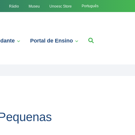
Português
Rádio
Museu
Unoesc Store
udante
Portal de Ensino
 Pequenas