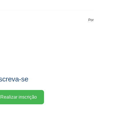
Por
screva-se
Realizar inscrição