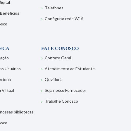
igital
Telefones
 Benefícios
Configurar rede Wi-fi
osco
TECA
FALE CONOSCO
tação
Contato Geral
os Usuários
Atendimento ao Estudante
nciona
Ouvidoria
a Virtual
Seja nosso Fornecedor
Trabalhe Conosco
nossas bibliotecas
osco