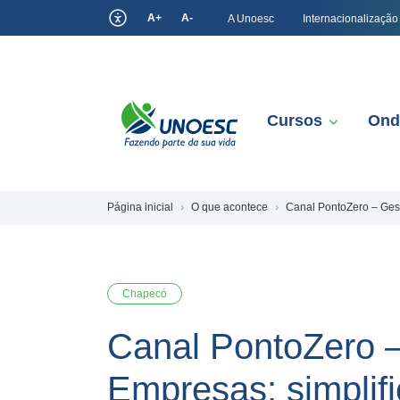
A+
A-
A Unoesc
Internacionalização
Cursos
Ond
Página inicial
O que acontece
Canal PontoZero – Gest
Chapecó
Canal PontoZero 
Empresas: simplifi