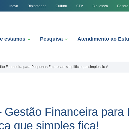
I.nova
Diplomados
Cultura
CPA
Biblioteca
Editora
e estamos
Pesquisa
Atendimento ao Est
ão Financeira para Pequenas Empresas: simplifica que simples fica!
– Gestão Financeira para
ca que simples fica!