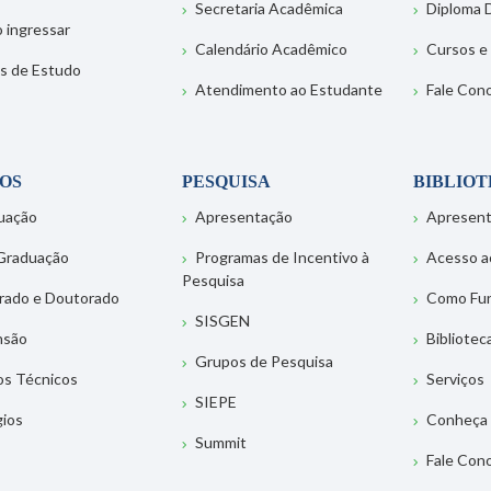
Secretaria Acadêmica
Diploma D
 ingressar
Calendário Acadêmico
Cursos e
s de Estudo
Atendimento ao Estudante
Fale Con
OS
PESQUISA
BIBLIO
uação
Apresentação
Apresen
Graduação
Programas de Incentivo à
Acesso a
Pesquisa
rado e Doutorado
Como Fu
SISGEN
nsão
Bibliotec
Grupos de Pesquisa
os Técnicos
Serviços
SIEPE
gios
Conheça 
Summit
Fale Con