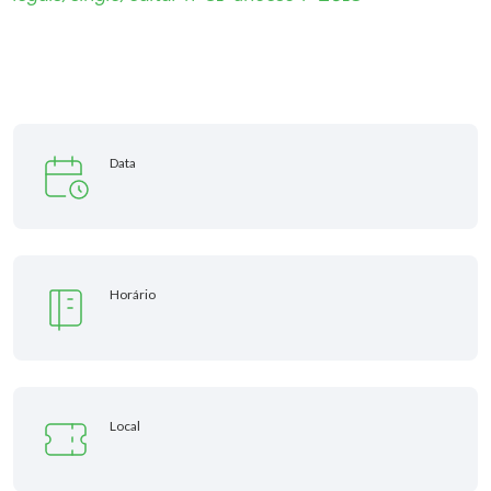
Museu
Unoesc
Store
Data
Selecione
o idioma
Horário
A+
A-
Local