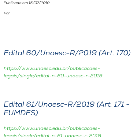
Publicado em 15/07/2019
I.nova
Por
Diplomados
Cultura
Edital 60/Unoesc-R/2019 (Art. 170)
CPA
https://www.unoesc.edu.br/publicacoes-
legais/single/edital-n-60-unoesc-r-2019
Biblioteca
Editora
Edital 61/Unoesc-R/2019 (Art. 171 -
FUMDES)
Rádio
https://www.unoesc.edu.br/publicacoes-
legais/single/edital-n-61-unoesc-r-2019