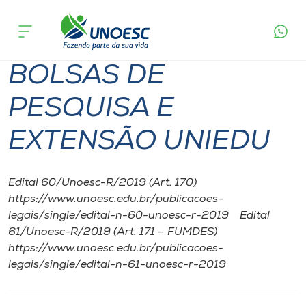
Página
O que
BOLSAS DE PESQUISA E EXTENSÃO
inicial
acontece
UNIEDU
Cursos
BOLSAS DE
Onde estamos
PESQUISA E
Pesquisa
EXTENSÃO UNIEDU
Atendimento ao Estudante
Edital 60/Unoesc-R/2019 (Art. 170)
Portal de Ensino
https://www.unoesc.edu.br/publicacoes-
legais/single/edital-n-60-unoesc-r-2019 Edital
61/Unoesc-R/2019 (Art. 171 – FUMDES)
A
https://www.unoesc.edu.br/publicacoes-
Unoesc
legais/single/edital-n-61-unoesc-r-2019
Internacionalização