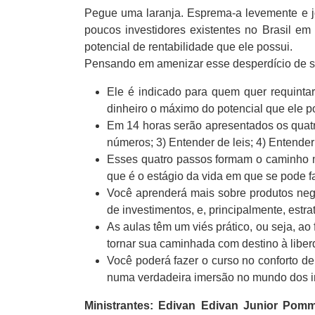
Pegue uma laranja. Esprema-a levemente e jo
poucos investidores existentes no Brasil em 
potencial de rentabilidade que ele possui.
Pensando em amenizar esse desperdício de su
Ele é indicado para quem quer requintar
dinheiro o máximo do potencial que ele p
Em 14 horas serão apresentados os quatro
números; 3) Entender de leis; 4) Entender
Esses quatro passos formam o caminho ma
que é o estágio da vida em que se pode 
Você aprenderá mais sobre produtos nego
de investimentos, e, principalmente, estra
As aulas têm um viés prático, ou seja, a
tornar sua caminhada com destino à liberd
Você poderá fazer o curso no conforto de
numa verdadeira imersão no mundo dos i
Ministrantes:
Edivan Edivan Junior Pomm