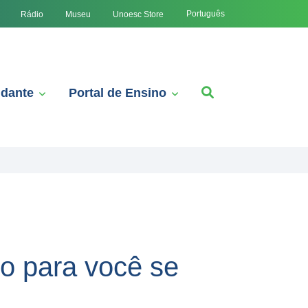
Português
Rádio
Museu
Unoesc Store
udante
Portal de Ensino
so para você se