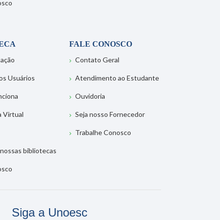
osco
TECA
FALE CONOSCO
tação
Contato Geral
os Usuários
Atendimento ao Estudante
nciona
Ouvidoria
a Virtual
Seja nosso Fornecedor
Trabalhe Conosco
nossas bibliotecas
osco
Siga a Unoesc