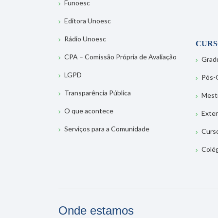
Funoesc
Editora Unoesc
Rádio Unoesc
CURS
CPA – Comissão Própria de Avaliação
Grad
LGPD
Pós-
Transparência Pública
Mest
O que acontece
Exte
Serviços para a Comunidade
Curs
Colé
Onde estamos