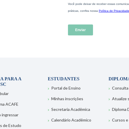
A PARA A
ESTUDANTES
DIPLOM
SC
Portal de Ensino
Consulta
bular
Minhas inscrições
Atualize
ema ACAFE
Secretaria Acadêmica
Diploma D
 ingressar
Calendário Acadêmico
Cursos e
s de Estudo