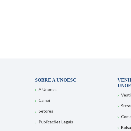
SOBRE A UNOESC
VENH
UNOE
A Unoesc
Vesti
Campi
Sist
Setores
Como
Publicações Legais
Bolsa