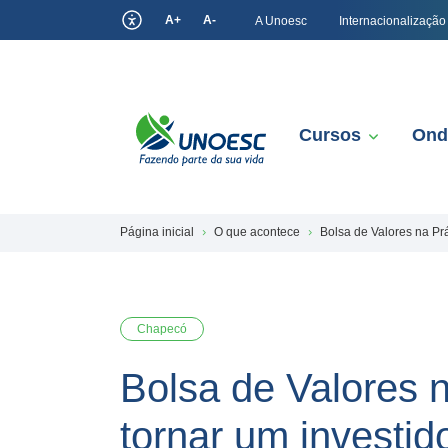
A+
A-
A Unoesc
Internacionalização
Cursos
Ond
Página inicial
O que acontece
Bolsa de Valores na Pr
Chapecó
Bolsa de Valores 
tornar um investid