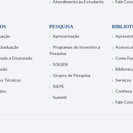
Atendimento ao Estudante
Fale Con
OS
PESQUISA
BIBLIO
uação
Apresentação
Apresen
Graduação
Programas de Incentivo à
Acesso a
Pesquisa
rado e Doutorado
Como Fu
SISGEN
nsão
Bibliotec
Grupos de Pesquisa
os Técnicos
Serviços
SIEPE
gios
Conheça 
Summit
Fale Con