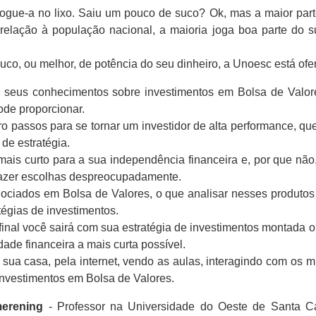
gue-a no lixo. Saiu um pouco de suco? Ok, mas a maior parte 
relação à população nacional, a maioria joga boa parte do su
co, ou melhor, de potência do seu dinheiro, a Unoesc está ofe
 seus conhecimentos sobre investimentos em Bolsa de Valores
ode proporcionar.
 passos para se tornar um investidor de alta performance, qu
 de estratégia.
is curto para a sua independência financeira e, por que não,
fazer escolhas despreocupadamente.
ciados em Bolsa de Valores, o que analisar nesses produtos a
tégias de investimentos.
o final você sairá com sua estratégia de investimentos montada
ade financeira a mais curta possível.
 sua casa, pela internet, vendo as aulas, interagindo com os m
nvestimentos em Bolsa de Valores.
erening
- Professor na Universidade do Oeste de Santa C