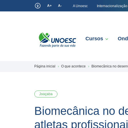
A+
A-
A Unoesc
Internacionalização
Cursos
Ond
Página inicial
O que acontece
Biomecânica no desenvo
Joaçaba
Biomecânica no d
atletas profissiona