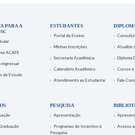
A PARA A
ESTUDANTES
DIPLOM
SC
Portal de Ensino
Consulta
bular
Minhas inscrições
Atualize
ema ACAFE
Secretaria Acadêmica
Diploma D
 ingressar
Calendário Acadêmico
Cursos e
s de Estudo
Atendimento ao Estudante
Fale Con
OS
PESQUISA
BIBLIO
uação
Apresentação
Apresen
Graduação
Programas de Incentivo à
Acesso a
Pesquisa