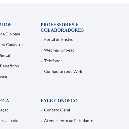
ADOS
PROFESSORES E
COLABORADORES
 de Diploma
Portal de Ensino
 seu Cadastro
Webmail Unoesc
igital
Telefones
 Benefícios
Configurar rede Wi-fi
osco
TECA
FALE CONOSCO
tação
Contato Geral
os Usuários
Atendimento ao Estudante