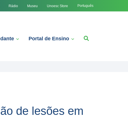
Português
Rádio
Museu
Unoesc Store
udante
Portal de Ensino
ção de lesões em