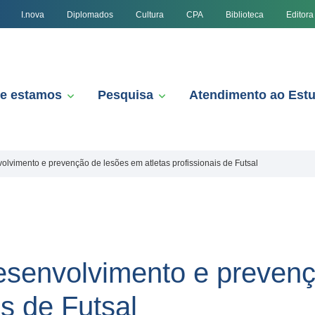
I.nova
Diplomados
Cultura
CPA
Biblioteca
Editora
e estamos
Pesquisa
Atendimento ao Est
lvimento e prevenção de lesões em atletas profissionais de Futsal
esenvolvimento e preven
is de Futsal