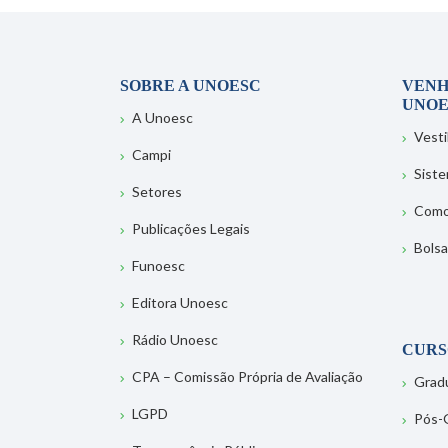
SOBRE A UNOESC
VENH
UNOE
A Unoesc
Vesti
Campi
Sist
Setores
Como
Publicações Legais
Bolsa
Funoesc
Editora Unoesc
Rádio Unoesc
CURS
CPA – Comissão Própria de Avaliação
Grad
LGPD
Pós-