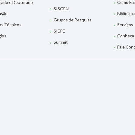
rado e Doutorado
Como Fu
SISGEN
nsão
Bibliotec
Grupos de Pesquisa
os Técnicos
Serviços
SIEPE
gios
Conheça 
Summit
Fale Con