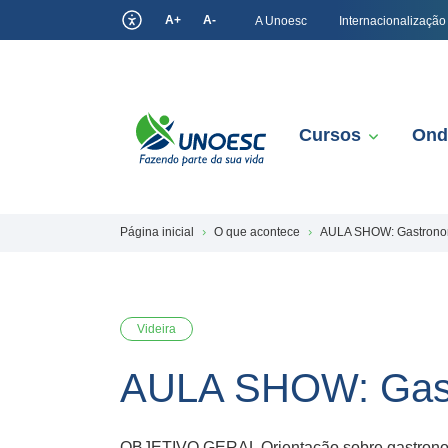
A+
A-
A Unoesc
Internacionalização
Cursos
Ond
Página inicial
O que acontece
AULA SHOW: Gastronom
Videira
AULA SHOW: Gastr
OBJETIVO GERAL Orientação sobre gastronomi