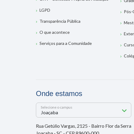
Grad
LGPD
Pós-
Transparência Pública
Mest
O que acontece
Exte
Serviços para a Comunidade
Curs
Colé
Onde estamos
Selecione o campus
Rua Getúlio Vargas, 2125 - Bairro Flor da Serra
Joaçaba - SC - CEP 89600-000