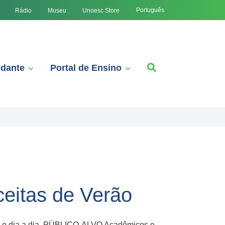
Português
Rádio
Museu
Unoesc Store
udante
Portal de Ensino
eitas de Verão
ra o dia a dia. PÚBLICO-ALVO Acadêmicos e