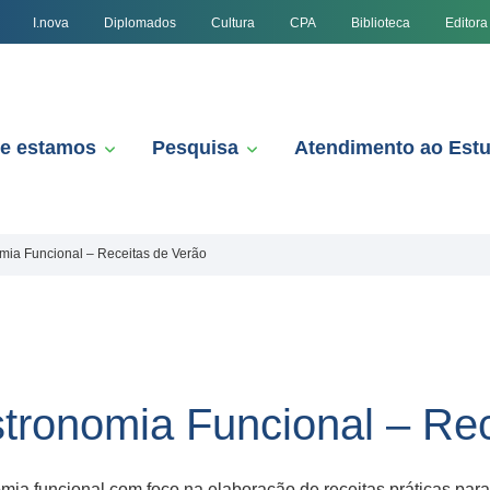
I.nova
Diplomados
Cultura
CPA
Biblioteca
Editora
e estamos
Pesquisa
Atendimento ao Est
ia Funcional – Receitas de Verão
onomia Funcional – Rec
a funcional com foco na elaboração de receitas práticas pa