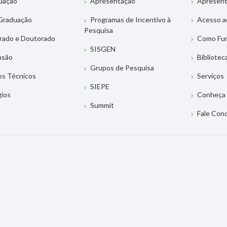
uação
Apresentação
Apresen
Graduação
Programas de Incentivo à
Acesso a
Pesquisa
rado e Doutorado
Como Fu
SISGEN
nsão
Bibliotec
Grupos de Pesquisa
os Técnicos
Serviços
SIEPE
gios
Conheça 
Summit
Fale Con