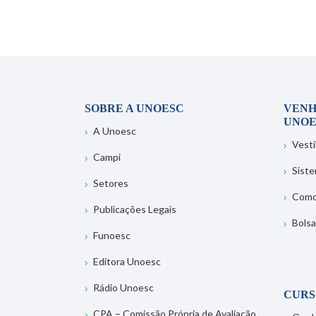
SOBRE A UNOESC
VENH
UNOE
A Unoesc
Vesti
Campi
Sist
Setores
Como
Publicações Legais
Bolsa
Funoesc
Editora Unoesc
Rádio Unoesc
CURS
CPA – Comissão Própria de Avaliação