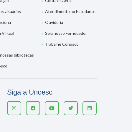
tação
Contato Geral
os Usuários
Atendimento ao Estudante
nciona
Ouvidoria
a Virtual
Seja nosso Fornecedor
Trabalhe Conosco
nossas bibliotecas
osco
Siga a Unoesc