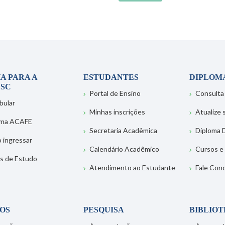
A PARA A
ESTUDANTES
DIPLOM
SC
Portal de Ensino
Consulta
bular
Minhas inscrições
Atualize
ema ACAFE
Secretaria Acadêmica
Diploma D
 ingressar
Calendário Acadêmico
Cursos e
s de Estudo
Atendimento ao Estudante
Fale Con
OS
PESQUISA
BIBLIO