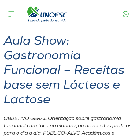
Página
O que
Aula Show: Gastronomia Funcional – Receitas
inicial
acontece
base sem Lácteos e Lactose
Cursos
Videira
Onde estamos
Aula Show:
Pesquisa
Gastronomia
Funcional – Receitas
Atendimento ao Estudante
base sem Lácteos e
Portal de Ensino
Lactose
A
Unoesc
OBJETIVO GERAL Orientação sobre gastronomia
funcional com foco na elaboração de receitas práticas
Internacionalização
para o dia a dia. PÚBLICO-ALVO Acadêmicos e