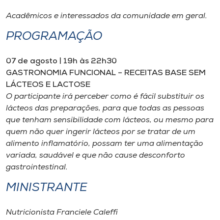
Museu
Acadêmicos e interessados da comunidade em geral.
Unoesc
PROGRAMAÇÃO
Store
07 de agosto | 19h às 22h30
GASTRONOMIA FUNCIONAL – RECEITAS BASE SEM
LÁCTEOS E LACTOSE
Selecione
O participante irá perceber como é fácil substituir os
o idioma
lácteos das preparações, para que todas as pessoas
que tenham sensibilidade com lácteos, ou mesmo para
quem não quer ingerir lácteos por se tratar de um
alimento inflamatório, possam ter uma alimentação
A+
variada, saudável e que não cause desconforto
A-
gastrointestinal.
MINISTRANTE
Nutricionista Franciele Caleffi