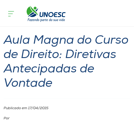
Página inicial
O que acontece
Aula Magna do Curso de Direito: Dire
Cursos
Chapecó
Onde estamos
Aula Magna do Curso
Pesquisa
de Direito: Diretivas
Antecipadas de
Atendimento ao Estudante
Vontade
Portal de Ensino
A
Publicado em 17/04/2015
Unoesc
Por
Internacionalização