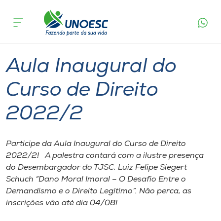
Página
O que
Aula Inaugural do Curso de Direito
inicial
acontece
2022/2
Cursos
Chapecó
Onde estamos
Aula Inaugural do
Pesquisa
Curso de Direito
2022/2
Atendimento ao Estudante
Portal de Ensino
Participe da Aula Inaugural do Curso de Direito
2022/2! A palestra contará com a ilustre presença
do Desembargador do TJSC, Luiz Felipe Siegert
A
Schuch “Dano Moral Imoral – O Desafio Entre o
Unoesc
Demandismo e o Direito Legítimo”. Não perca, as
inscrições vão até dia 04/08!
Internacionalização