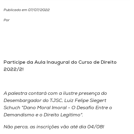
Publicado em 07/07/2022
I.nova
Por
Diplomados
Cultura
Participe da Aula Inaugural do Curso de Direito
CPA
2022/2!
Biblioteca
A palestra contará com a ilustre presença do
Desembargador do TJSC, Luiz Felipe Siegert
Editora
Schuch "Dano Moral Imoral - O Desafio Entre o
Demandismo e o Direito Legítimo".
Rádio
Não perca, as inscrições vão até dia 04/08!