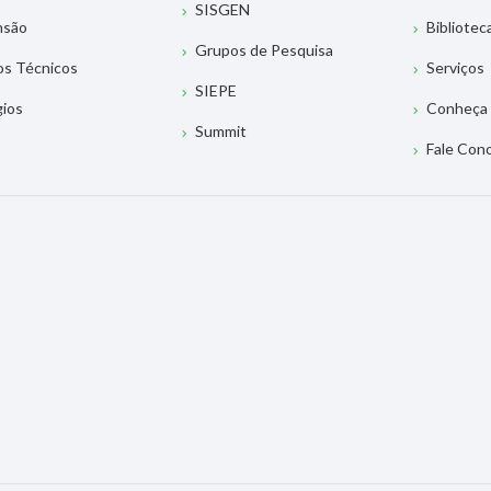
SISGEN
nsão
Bibliotec
Grupos de Pesquisa
os Técnicos
Serviços
SIEPE
gios
Conheça 
Summit
Fale Con