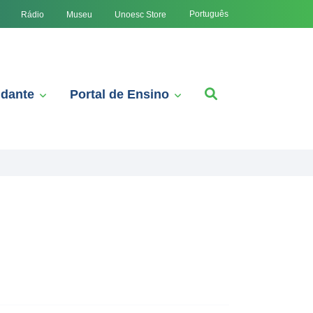
Português
Rádio
Museu
Unoesc Store
udante
Portal de Ensino