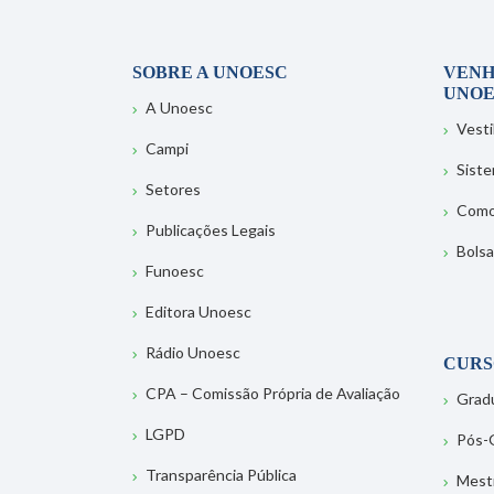
SOBRE A UNOESC
VENH
UNOE
A Unoesc
Vesti
Campi
Sist
Setores
Como
Publicações Legais
Bolsa
Funoesc
Editora Unoesc
Rádio Unoesc
CURS
CPA – Comissão Própria de Avaliação
Grad
LGPD
Pós-
Transparência Pública
Mest