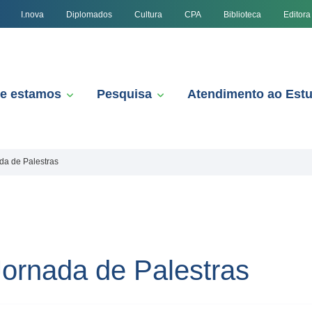
I.nova
Diplomados
Cultura
CPA
Biblioteca
Editora
e estamos
Pesquisa
Atendimento ao Est
da de Palestras
Jornada de Palestras