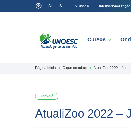
A+
A-
A Unoesc
Internacionalização
Cursos
Ond
Página inicial
O que acontece
AtualiZoo 2022 – Jorna
Xanxerê
AtualiZoo 2022 – 