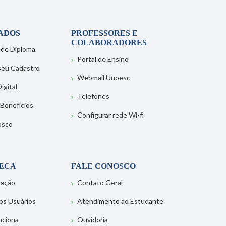
ADOS
PROFESSORES E
COLABORADORES
 de Diploma
Portal de Ensino
 seu Cadastro
Webmail Unoesc
igital
Telefones
 Benefícios
Configurar rede Wi-fi
osco
TECA
FALE CONOSCO
tação
Contato Geral
os Usuários
Atendimento ao Estudante
nciona
Ouvidoria