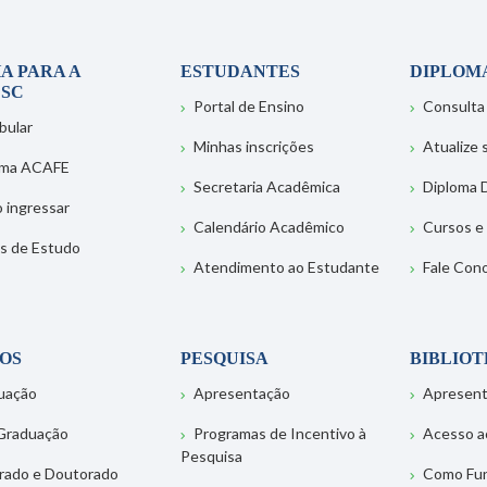
A PARA A
ESTUDANTES
DIPLOM
SC
Portal de Ensino
Consulta
bular
Minhas inscrições
Atualize
ema ACAFE
Secretaria Acadêmica
Diploma D
 ingressar
Calendário Acadêmico
Cursos e
s de Estudo
Atendimento ao Estudante
Fale Con
OS
PESQUISA
BIBLIO
uação
Apresentação
Apresen
Graduação
Programas de Incentivo à
Acesso a
Pesquisa
rado e Doutorado
Como Fu