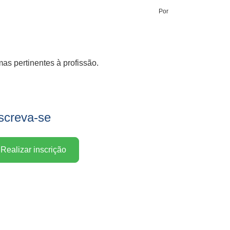
Por
as pertinentes à profissão.
screva-se
Realizar inscrição