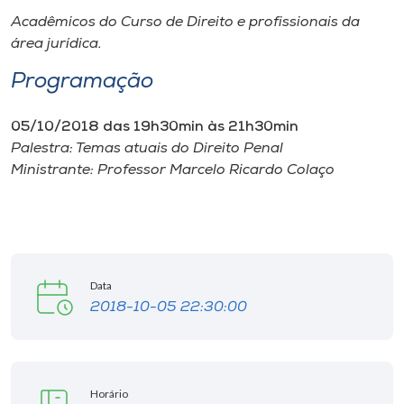
Museu
Acadêmicos do Curso de Direito e profissionais da
área jurídica.
Unoesc
Programação
Store
05/10/2018 das 19h30min às 21h30min
Palestra: Temas atuais do Direito Penal
Ministrante: Professor Marcelo Ricardo Colaço
Selecione
o idioma
A+
Data
A-
2018-10-05 22:30:00
Horário