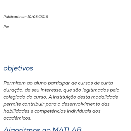
I.nova
Publicado em 10/06/2016
Por
Diplomados
Cultura
CPA
objetivos
Biblioteca
Permitem ao aluno participar de cursos de curta
duração, de seu interesse, que são legitimados pelo
colegiado do curso. A instituição desta modalidade
Editora
permite contribuir para o desenvolvimento das
habilidades e competências individuais dos
Rádio
acadêmicos.
Algoritmos no MATLAB