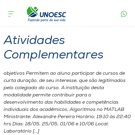
Página inicial
O que acontece
Atividades Complementares
Cursos
Joaçaba
Onde estamos
Atividades
Pesquisa
Complementares
Atendimento ao Estudante
objetivos Permitem ao aluno participar de cursos de
curta duração, de seu interesse, que são legitimados
Portal de Ensino
pelo colegiado do curso. A instituição desta
modalidade permite contribuir para o
desenvolvimento das habilidades e competências
A
individuais dos acadêmicos. Algoritmos no MATLAB
Unoesc
Ministrante: Alexandre Pereira Horário: 19:10 às 22:40
hrs Dias: 18/05, 25/05, 01/06 e 10/06 Local:
Internacionalização
Laboratório […]