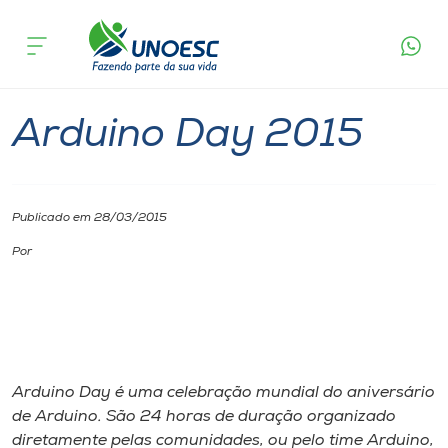
Página inicial
O que acontece
Arduino Day 2015
Cursos
Chapecó
Onde estamos
Arduino Day 2015
Pesquisa
Publicado em 28/03/2015
Atendimento ao Estudante
Por
Portal de Ensino
A
Unoesc
Arduino Day é uma celebração mundial do aniversário
de Arduino. São 24 horas de duração organizado
Internacionalização
diretamente pelas comunidades, ou pelo time Arduino,