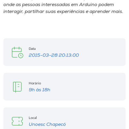
onde as pessoas interessadas em Arduino podem
interagir, partilhar suas experiências e aprender mais.
I.nova
Diplomados
Cultura
Data
2015-03-28 20:13:00
CPA
Biblioteca
Horário
9h às 18h
Editora
Rádio
Local
Unoesc Chapecó