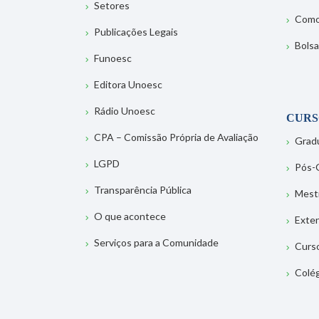
Setores
Como
Publicações Legais
Bolsa
Funoesc
Editora Unoesc
Rádio Unoesc
CURS
CPA – Comissão Própria de Avaliação
Grad
LGPD
Pós-
Transparência Pública
Mest
O que acontece
Exte
Serviços para a Comunidade
Curs
Colé