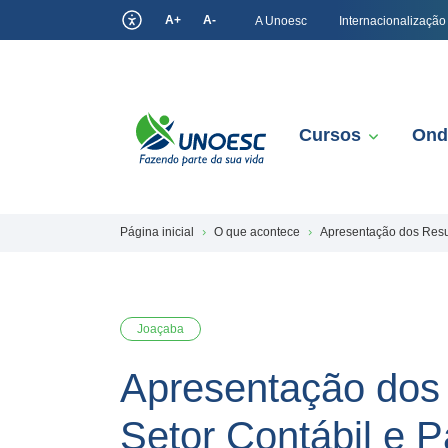
A+
A-
A Unoesc
Internacionalização
Cursos
Ond
Página inicial
O que acontece
Apresentação dos Resu
Joaçaba
Apresentação dos
Setor Contábil e P