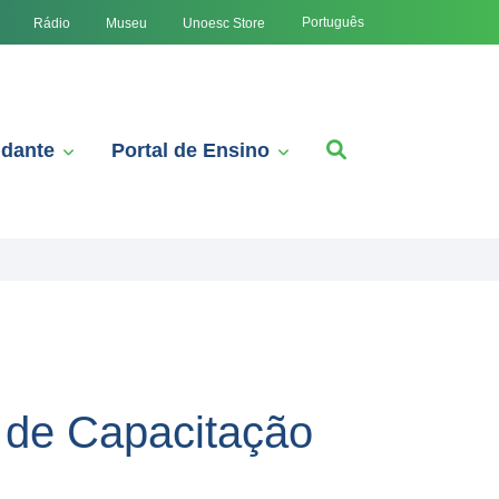
Português
Rádio
Museu
Unoesc Store
udante
Portal de Ensino
 de Capacitação