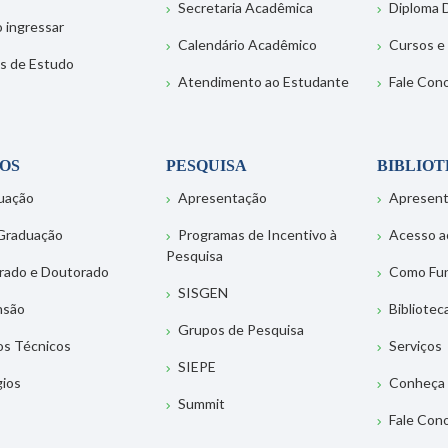
Secretaria Acadêmica
Diploma D
 ingressar
Calendário Acadêmico
Cursos e
s de Estudo
Atendimento ao Estudante
Fale Con
OS
PESQUISA
BIBLIO
uação
Apresentação
Apresen
Graduação
Programas de Incentivo à
Acesso a
Pesquisa
rado e Doutorado
Como Fu
SISGEN
nsão
Bibliotec
Grupos de Pesquisa
os Técnicos
Serviços
SIEPE
gios
Conheça 
Summit
Fale Con