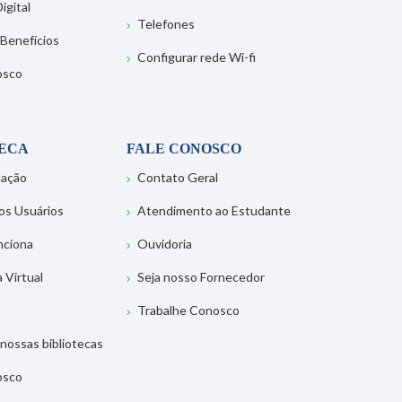
igital
Telefones
 Benefícios
Configurar rede Wi-fi
osco
TECA
FALE CONOSCO
tação
Contato Geral
os Usuários
Atendimento ao Estudante
nciona
Ouvidoria
a Virtual
Seja nosso Fornecedor
Trabalhe Conosco
nossas bibliotecas
osco