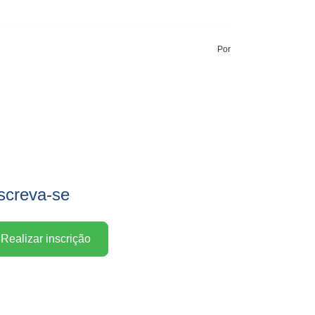
Por
screva-se
Realizar inscrição