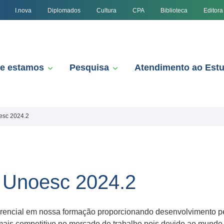
I.nova
Diplomados
Cultura
CPA
Biblioteca
Editora
e estamos
Pesquisa
Atendimento ao Est
esc 2024.2
a Unoesc 2024.2
rencial em nossa formação proporcionando desenvolvimento pess
 mais competitivo no mercado de trabalho pois devido ao mundo