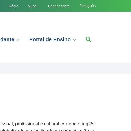
Português
Rádio
Museu
Unoesc Store
udante
Portal de Ensino
oal, profissional e cultural. Aprender inglês
 globalizado e a facilidade na comunicação, a