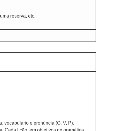
uma reserva, etc.
, vocabulário e pronúncia (G, V, P).
a. Cada lição tem objetivos de gramática,