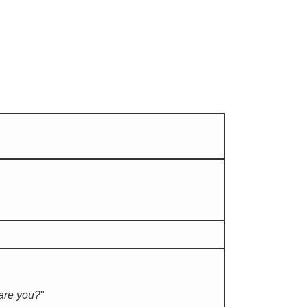
are you?
"