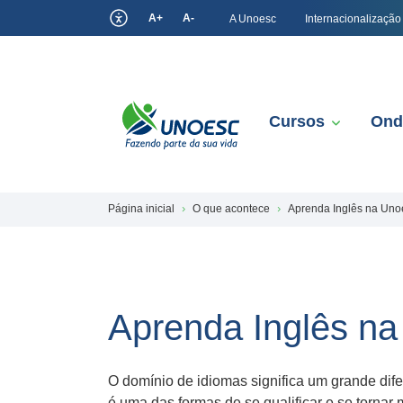
A+
A-
A Unoesc
Internacionalização
Cursos
Ond
Página inicial
O que acontece
Aprenda Inglês na Uno
Aprenda Inglês n
O domínio de idiomas significa um grande dife
é uma das formas de se qualificar e se tornar