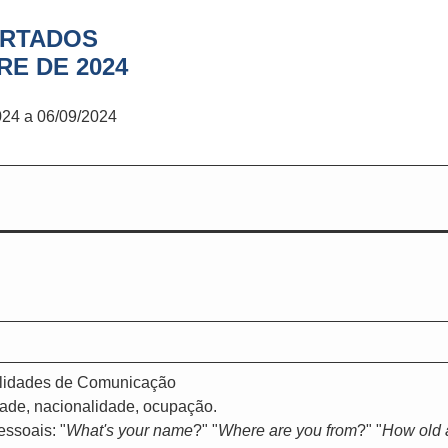
ERTADOS
E DE 2024
4 a 06/09/2024
lidades de Comunicação
dade, nacionalidade, ocupação.
essoais: "
What's your name
?" "
Where are you from
?" "
How old 