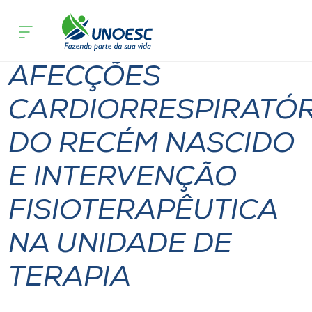
Página
O que
AFECÇÕES CARDIORRESPIRATÓRIAS DO RE
inicial
acontece
FISIOTERAPÊUTICA NA UNIDADE DE TERAPIA
Cursos
AFECÇÕES
Onde estamos
CARDIORRESPIRATÓR
Pesquisa
DO RECÉM NASCIDO
Atendimento ao Estudante
E INTERVENÇÃO
Portal de Ensino
FISIOTERAPÊUTICA
NA UNIDADE DE
A
Unoesc
TERAPIA
Internacionalização