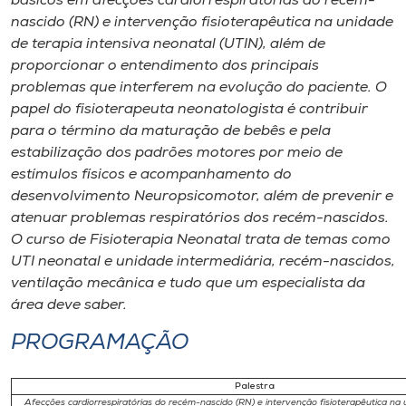
básicos em afecções cardiorrespiratórias do recém-
Museu
nascido (RN) e intervenção fisioterapêutica na unidade
de terapia intensiva neonatal (UTIN), além de
Unoesc
proporcionar o entendimento dos principais
Store
problemas que interferem na evolução do paciente. O
papel do fisioterapeuta neonatologista é contribuir
para o término da maturação de bebês e pela
estabilização dos padrões motores por meio de
Selecione
estímulos físicos e acompanhamento do
o idioma
desenvolvimento Neuropsicomotor, além de prevenir e
atenuar problemas respiratórios dos recém-nascidos.
O curso de Fisioterapia Neonatal trata de temas como
UTI neonatal e unidade intermediária, recém-nascidos,
A+
ventilação mecânica e tudo que um especialista da
A-
área deve saber.
PROGRAMAÇÃO
Palestra
Afecções cardiorrespiratórias do recém-nascido (RN) e intervenção fisioterapêutica na 