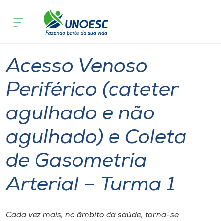
Página
O que
Acesso Venoso Periférico (cateter agulhad
inicial
acontece
Arterial – Turma 1
Cursos
Joaçaba
Onde estamos
Acesso Venoso
Pesquisa
Periférico (cateter
agulhado e não
Atendimento ao Estudante
agulhado) e Coleta
Portal de Ensino
de Gasometria
A
Arterial – Turma 1
Unoesc
Internacionalização
Cada vez mais, no âmbito da saúde, torna-se