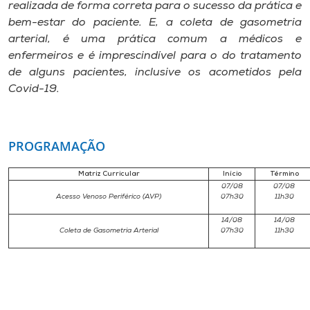
Museu
realizada de forma correta para o sucesso da prática e
bem-estar do paciente. E, a coleta de gasometria
arterial, é uma prática comum a médicos e
Unoesc
enfermeiros e é imprescindível para o do tratamento
Store
de alguns pacientes, inclusive os acometidos pela
Covid-19.
Selecione
PROGRAMAÇÃO
o idioma
Matriz Curricular
Início
Término
07/08
07/08
Acesso Venoso Periférico (AVP)
07h30
11h30
A+
A-
14/08
14/08
Coleta de Gasometria Arterial
07h30
11h30