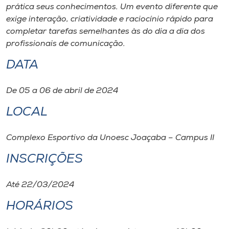
Museu
prática seus conhecimentos. Um evento diferente que
exige interação, criatividade e raciocínio rápido para
completar tarefas semelhantes às do dia a dia dos
Unoesc
profissionais de comunicação.
Store
DATA
De 05 a 06 de abril de 2024
Selecione
o idioma
LOCAL
Complexo Esportivo da Unoesc Joaçaba – Campus II
A+
INSCRIÇÕES
A-
Até 22/03/2024
HORÁRIOS