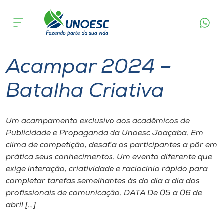
Página inicial
O que acontece
Acampar 2024 – Batalha Criativa
Cursos
Joaçaba
Onde estamos
Acampar 2024 –
Pesquisa
Batalha Criativa
Atendimento ao Estudante
Um acampamento exclusivo aos acadêmicos de
Publicidade e Propaganda da Unoesc Joaçaba. Em
Portal de Ensino
clima de competição, desafia os participantes a pôr em
prática seus conhecimentos. Um evento diferente que
exige interação, criatividade e raciocínio rápido para
A
completar tarefas semelhantes às do dia a dia dos
Unoesc
profissionais de comunicação. DATA De 05 a 06 de
abril […]
Internacionalização