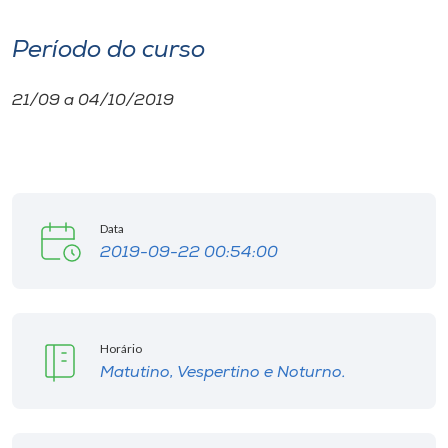
I.nova
Período do curso
21/09 a 04/10/2019
Diplomados
Cultura
CPA
Data
2019-09-22 00:54:00
Biblioteca
Editora
Horário
Matutino, Vespertino e Noturno.
Rádio