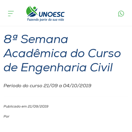
Página
O que
8ª Semana Acadêmica do Curso de
inicial
acontece
Engenharia Civil
Cursos
São Miguel do Oeste
Onde estamos
8ª Semana
Pesquisa
Acadêmica do Curso
de Engenharia Civil
Atendimento ao Estudante
Portal de Ensino
Período do curso 21/09 a 04/10/2019
A
Publicado em 21/09/2019
Unoesc
Por
Internacionalização