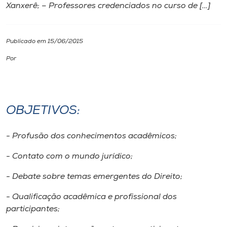
Xanxerê; – Professores credenciados no curso de […]
I.nova
Publicado em 15/06/2015
Diplomados
Por
Cultura
OBJETIVOS:
CPA
- Profusão dos conhecimentos acadêmicos;
Biblioteca
- Contato com o mundo jurídico;
Editora
- Debate sobre temas emergentes do Direito;
- Qualificação acadêmica e profissional dos
Rádio
participantes;