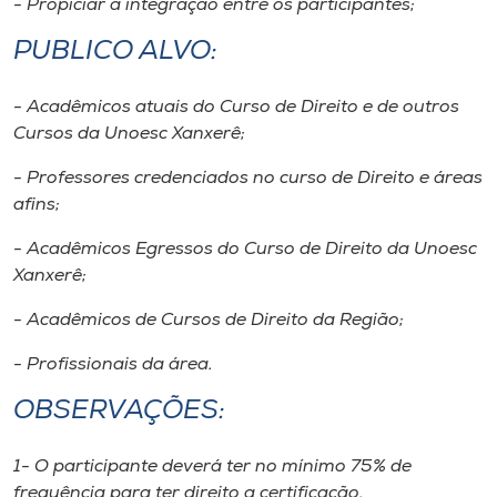
- Propiciar a integração entre os participantes;
Museu
PUBLICO ALVO:
Unoesc
Store
- Acadêmicos atuais do Curso de Direito e de outros
Cursos da Unoesc Xanxerê;
- Professores credenciados no curso de Direito e áreas
afins;
Selecione
o idioma
- Acadêmicos Egressos do Curso de Direito da Unoesc
Xanxerê;
- Acadêmicos de Cursos de Direito da Região;
A+
A-
- Profissionais da área.
OBSERVAÇÕES:
1- O participante deverá ter no mínimo 75% de
frequência para ter direito a certificação.