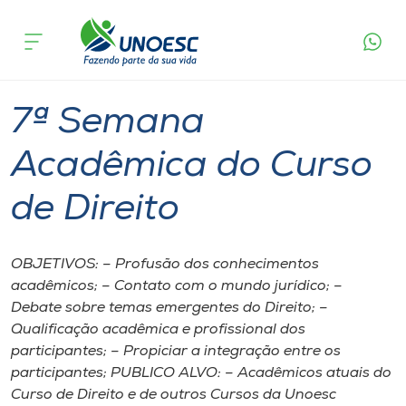
Página
O que
7ª Semana Acadêmica do Curso de
inicial
acontece
Direito
Cursos
Xanxerê
Onde estamos
7ª Semana
Pesquisa
Acadêmica do Curso
de Direito
Atendimento ao Estudante
Portal de Ensino
OBJETIVOS: – Profusão dos conhecimentos
acadêmicos; – Contato com o mundo jurídico; –
Debate sobre temas emergentes do Direito; –
A
Qualificação acadêmica e profissional dos
Unoesc
participantes; – Propiciar a integração entre os
participantes; PUBLICO ALVO: – Acadêmicos atuais do
Internacionalização
Curso de Direito e de outros Cursos da Unoesc