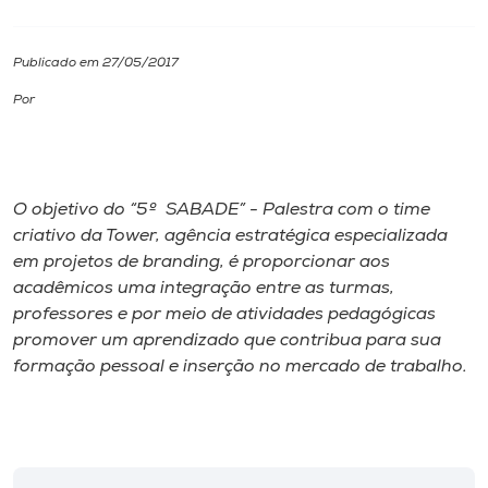
I.nova
Publicado em 27/05/2017
Por
Diplomados
Cultura
O objetivo do “5º SABADE” - Palestra com o time
criativo da Tower, agência estratégica especializada
CPA
em projetos de branding, é proporcionar aos
acadêmicos uma integração entre as turmas,
Biblioteca
professores e por meio de atividades pedagógicas
promover um aprendizado que contribua para sua
formação pessoal e inserção no mercado de trabalho.
Editora
Rádio