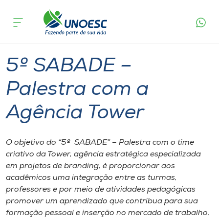
Página
O que
5º SABADE – Palestra com a Agência
inicial
acontece
Tower
Cursos
Pinhalzinho
Onde estamos
5º SABADE –
Pesquisa
Palestra com a
Agência Tower
Atendimento ao Estudante
Portal de Ensino
O objetivo do “5º SABADE” – Palestra com o time
criativo da Tower, agência estratégica especializada
em projetos de branding, é proporcionar aos
A
acadêmicos uma integração entre as turmas,
Unoesc
professores e por meio de atividades pedagógicas
promover um aprendizado que contribua para sua
Internacionalização
formação pessoal e inserção no mercado de trabalho.