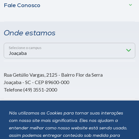
Fale Conosco
Onde estamos
Selecione o campus
Rua Getúlio Vargas, 2125 - Bairro Flor da Serra
Joaçaba - SC - CEP 89600-000
Telefone (49) 3551-2000
Siga a Unoesc
Nós utilizamos os Cookies para tornar suas interações
com nosso site mais significativa. Eles nos ajudam a
entender melhor como nosso website está sendo usado,
assim podemos entregar conteúdo sob medida para