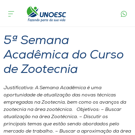
Página
O que
5ª Semana Acadêmica do Curso de
inicial
acontece
Zootecnia
Cursos
Xanxerê
Onde estamos
5ª Semana
Pesquisa
Acadêmica do Curso
de Zootecnia
Atendimento ao Estudante
Portal de Ensino
Justificativa: A Semana Acadêmica é uma
oportunidade de atualização das novas técnicas
empregadas na Zootecnia, bem como os avanços da
A
zootecnia na área zootécnica. Objetivos: – Buscar
Unoesc
atualização na área Zootécnica. – Discutir os
principais temas que estão sendo abordados pelo
Internacionalização
mercado de trabalho. – Buscar a aproximação da área