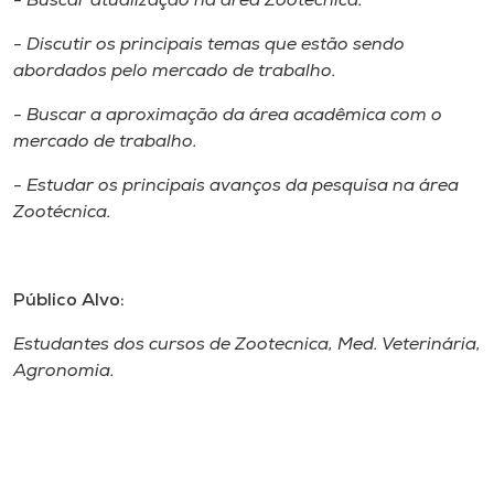
- Buscar atualização na área Zootécnica.
Museu
- Discutir os principais temas que estão sendo
abordados pelo mercado de trabalho.
Unoesc
Store
- Buscar a aproximação da área acadêmica com o
mercado de trabalho.
- Estudar os principais avanços da pesquisa na área
Selecione
Zootécnica.
o idioma
Público Alvo:
A+
Estudantes dos cursos de Zootecnica, Med. Veterinária,
A-
Agronomia.