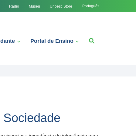
Português
Rádio
Museu
Unoesc Store
udante
Portal de Ensino
e Sociedade
 vivenciar a importância do intercâmbio para