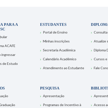
A PARA A
ESTUDANTES
DIPLOM
SC
Portal de Ensino
Consulta
bular
Minhas inscrições
Atualize
ema ACAFE
Secretaria Acadêmica
Diploma D
 ingressar
Calendário Acadêmico
Cursos e
s de Estudo
Atendimento ao Estudante
Fale Con
OS
PESQUISA
BIBLIO
uação
Apresentação
Apresen
Graduação
Programas de Incentivo à
Acesso a