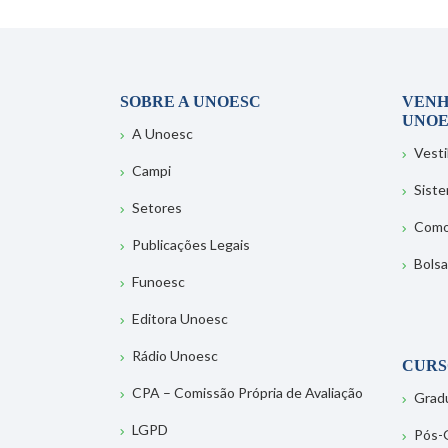
SOBRE A UNOESC
VENH
UNOE
A Unoesc
Vesti
Campi
Sist
Setores
Como
Publicações Legais
Bolsa
Funoesc
Editora Unoesc
Rádio Unoesc
CURS
CPA – Comissão Própria de Avaliação
Grad
LGPD
Pós-