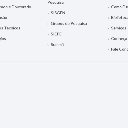
Pesquisa
rado e Doutorado
Como Fu
SISGEN
nsão
Bibliotec
Grupos de Pesquisa
os Técnicos
Serviços
SIEPE
gios
Conheça 
Summit
Fale Con