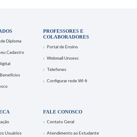
ADOS
PROFESSORES E
COLABORADORES
 de Diploma
Portal de Ensino
 seu Cadastro
Webmail Unoesc
igital
Telefones
 Benefícios
Configurar rede Wi-fi
osco
TECA
FALE CONOSCO
tação
Contato Geral
os Usuários
Atendimento ao Estudante