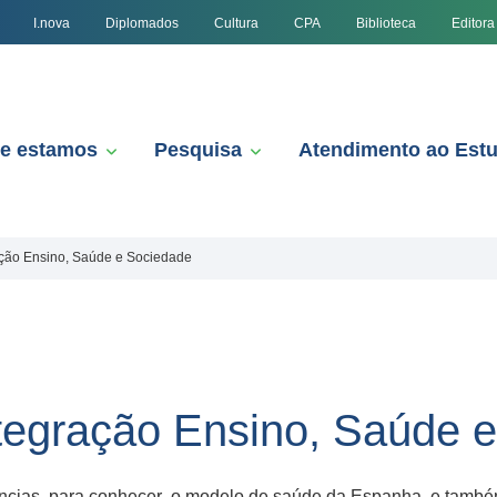
I.nova
Diplomados
Cultura
CPA
Biblioteca
Editora
e estamos
Pesquisa
Atendimento ao Est
ação Ensino, Saúde e Sociedade
ntegração Ensino, Saúde 
ências, para conhecer o modelo de saúde da Espanha, e também