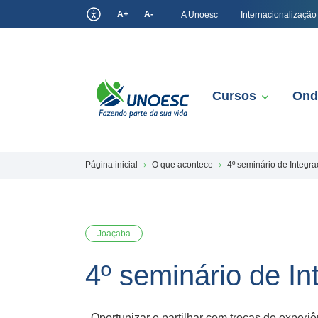
A+
A-
A Unoesc
Internacionalização
Cursos
Ond
Página inicial
O que acontece
4º seminário de Integr
Joaçaba
4º seminário de I
Oportunizar e partilhar com trocas de experi