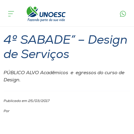
Página inicial
O que acontece
4º SABADE” – Design de Serviços
Cursos
Pinhalzinho
Onde estamos
4º SABADE” – Design
Pesquisa
de Serviços
Atendimento ao Estudante
PÚBLICO ALVO Acadêmicos e egressos do curso de
Design.
Portal de Ensino
Publicado em 25/03/2017
A
Unoesc
Por
Internacionalização