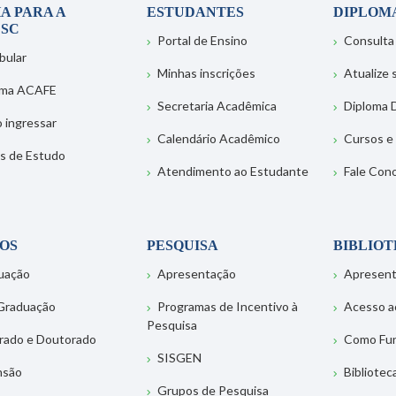
A PARA A
ESTUDANTES
DIPLOM
SC
Portal de Ensino
Consulta
bular
Minhas inscrições
Atualize
ema ACAFE
Secretaria Acadêmica
Diploma D
 ingressar
Calendário Acadêmico
Cursos e
s de Estudo
Atendimento ao Estudante
Fale Con
OS
PESQUISA
BIBLIO
uação
Apresentação
Apresen
Graduação
Programas de Incentivo à
Acesso a
Pesquisa
rado e Doutorado
Como Fu
SISGEN
nsão
Bibliotec
Grupos de Pesquisa