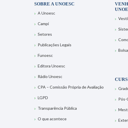
SOBRE A UNOESC
VENH
UNOE
A Unoesc
Vesti
Campi
Sist
Setores
Como
Publicações Legais
Bolsa
Funoesc
Editora Unoesc
Rádio Unoesc
CURS
CPA – Comissão Própria de Avaliação
Grad
LGPD
Pós-
Transparência Pública
Mest
O que acontece
Exte