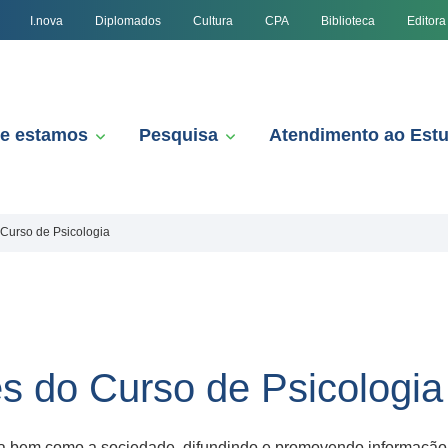
I.nova
Diplomados
Cultura
CPA
Biblioteca
Editora
e estamos
Pesquisa
Atendimento ao Est
 Curso de Psicologia
es do Curso de Psicologia
a bem como a sociedade, difundindo e promovendo informação e