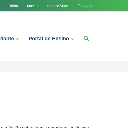
Português
Rádio
Museu
Unoesc Store
udante
Portal de Ensino
 reflexão sobre temas geradores, inclusive