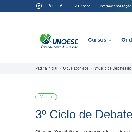
A+
A-
A Unoesc
Internacionalização
Cursos
Ond
Página inicial
O que acontece
3º Ciclo de Debates do
Videira
3º Ciclo de Debat
Objetivo Sensibilizar a comunidade acadêmic