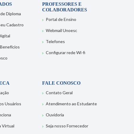
ADOS
PROFESSORES E
COLABORADORES
 de Diploma
Portal de Ensino
 seu Cadastro
Webmail Unoesc
igital
Telefones
 Benefícios
Configurar rede Wi-fi
osco
TECA
FALE CONOSCO
tação
Contato Geral
os Usuários
Atendimento ao Estudante
nciona
Ouvidoria
a Virtual
Seja nosso Fornecedor