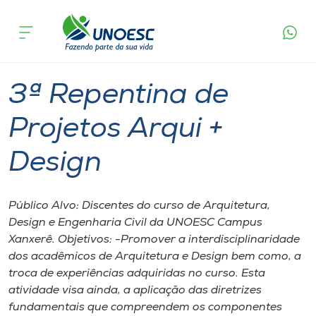
Página
O que
3ª Repentina de Projetos Arqui +
inicial
acontece
Design
Cursos
Xanxerê
Onde estamos
3ª Repentina de
Pesquisa
Projetos Arqui +
Design
Atendimento ao Estudante
Portal de Ensino
Público Alvo: Discentes do curso de Arquitetura,
Design e Engenharia Civil da UNOESC Campus
Xanxerê. Objetivos: -Promover a interdisciplinaridade
A
dos acadêmicos de Arquitetura e Design bem como, a
Unoesc
troca de experiências adquiridas no curso. Esta
atividade visa ainda, a aplicação das diretrizes
Internacionalização
fundamentais que compreendem os componentes