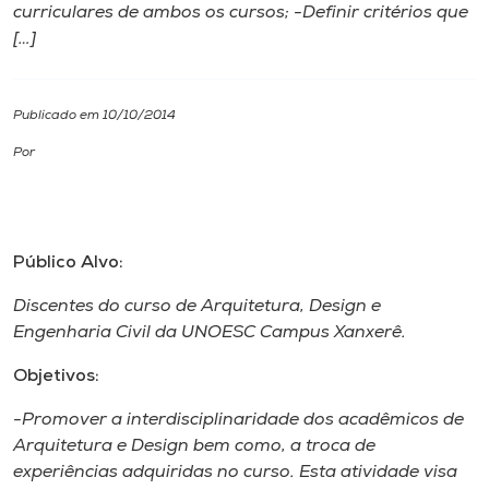
curriculares de ambos os cursos; -Definir critérios que
[…]
I.nova
Diplomados
Publicado em 10/10/2014
Por
Cultura
CPA
Público Alvo:
Biblioteca
Discentes do curso de Arquitetura, Design e
Engenharia Civil da UNOESC Campus Xanxerê.
Editora
Objetivos:
-Promover a interdisciplinaridade dos acadêmicos de
Rádio
Arquitetura e Design bem como, a troca de
experiências adquiridas no curso. Esta atividade visa