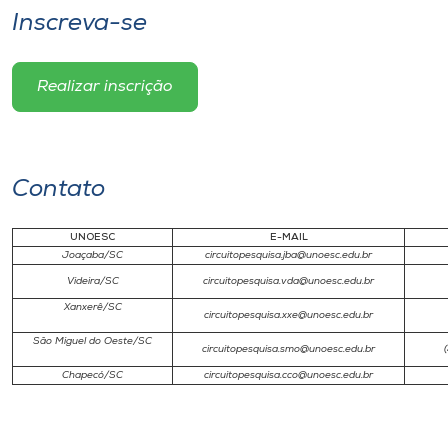
Inscreva-se
Realizar inscrição
Contato
UNOESC
E-MAIL
Joaçaba/SC
circuitopesquisa.jba@unoesc.edu.br
Videira/SC
circuitopesquisa.vda@unoesc.edu.br
Xanxerê/SC
circuitopesquisa.xxe@unoesc.edu.br
São Miguel do Oeste/SC
circuitopesquisa.smo@unoesc.edu.br
Chapecó/SC
circuitopesquisa.cco@unoesc.edu.br