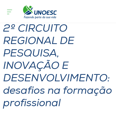
Página
O que
2º CIRCUITO REGIONAL DE PESQUISA, IN
inicial
acontece
na formação profissional
Cursos
2º CIRCUITO
Onde estamos
REGIONAL DE
Pesquisa
PESQUISA,
Atendimento ao Estudante
INOVAÇÃO E
Portal de Ensino
DESENVOLVIMENTO:
desafios na formação
A
Unoesc
profissional
Internacionalização