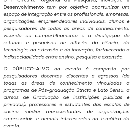
O
II Circuito Regional de Pesquisa, Inovação e
Museu
Desenvolvimento
tem por objetivo oportunizar um
espaço de integração entre os profissionais, empresas,
Unoesc
organizações, empreendedores individuais, alunos e
Store
pesquisadores de todas as áreas de conhecimento,
visando ao compartilhamento e à divulgação de
estudos e pesquisas de difusão da ciência, da
tecnologia, da extensão e da inovação, fortalecendo a
Selecione
indissociabilidade entre ensino, pesquisa e extensão.
o idioma
O
PÚBLICO-ALVO
do evento é composto por
pesquisadores docentes, discentes e egressos (de
todas as áreas de conhecimento vinculadas a
A+
programas de Pós-graduação Stricto e Lato Sensu, a
A-
cursos de Graduação de instituições públicas e
privadas); professores e estudantes das escolas de
ensino médio; representantes de organizações
empresariais e demais interessados na temática do
evento.