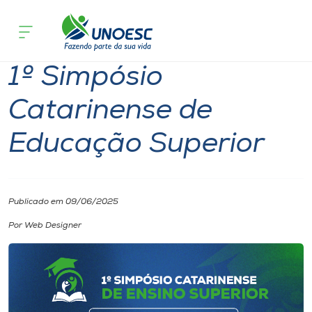
Página inicial
O que acontece
1º Simpósio Catarinense de Educação 
Cursos
1º Simpósio
Onde estamos
Catarinense de
Pesquisa
Educação Superior
Atendimento ao Estudante
Portal de Ensino
Publicado em 09/06/2025
Por Web Designer
A
Unoesc
Internacionalização