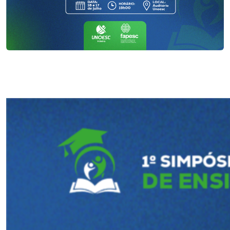
I.nova
Diplomados
Cultura
CPA
Biblioteca
Editora
Rádio