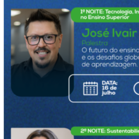
Museu
Unoesc
Store
Selecione
o idioma
A+
A-