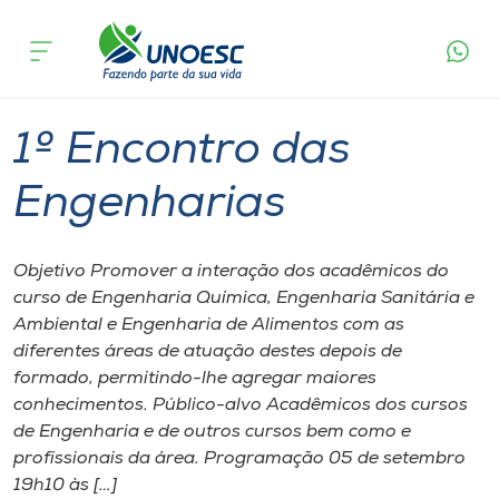
Página inicial
O que acontece
1º Encontro das Engenharias
Cursos
Videira
Onde estamos
1º Encontro das
Pesquisa
Engenharias
Atendimento ao Estudante
Objetivo Promover a interação dos acadêmicos do
curso de Engenharia Química, Engenharia Sanitária e
Portal de Ensino
Ambiental e Engenharia de Alimentos com as
diferentes áreas de atuação destes depois de
formado, permitindo-lhe agregar maiores
A
conhecimentos. Público-alvo Acadêmicos dos cursos
Unoesc
de Engenharia e de outros cursos bem como e
profissionais da área. Programação 05 de setembro
Internacionalização
19h10 às […]