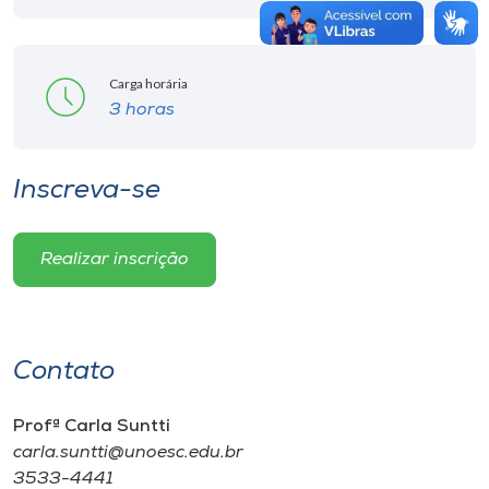
Carga horária
3 horas
Inscreva-se
Realizar inscrição
Contato
Profª Carla Suntti
carla.suntti@unoesc.edu.br
3533-4441