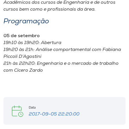
Museu
Acadêmicos dos cursos de Engenharia e de outros
cursos bem como e profissionais da área.
Unoesc
Programação
Store
05 de setembro
19h10 às 19h20: Abertura
19h20 às 21h: Análise comportamental com Fabiana
Selecione
Piccoli D’Agostini
o idioma
21h às 22h20: Engenharia e o mercado de trabalho
com Cícero Zardo
A+
A-
Data
2017-09-05 22:20:00