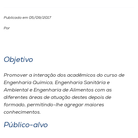
I.nova
Publicado em 05/09/2017
Por
Diplomados
Cultura
Objetivo
CPA
Promover a interação dos acadêmicos do curso de
Engenharia Química, Engenharia Sanitária e
Biblioteca
Ambiental e Engenharia de Alimentos com as
diferentes áreas de atuação destes depois de
Editora
formado, permitindo-lhe agregar maiores
conhecimentos.
Rádio
Público-alvo