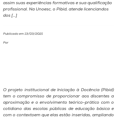
assim suas experiências formativas e sua qualificação
profissional. Na Unoesc, o Pibid, atende licenciandos
I.nova
dos […]
Diplomados
Publicado em 13/03/2021
Cultura
Por
CPA
Biblioteca
Editora
O projeto institucional de Iniciação à Docência (Pibid)
tem o compromisso de proporcionar aos discentes a
aproximação e o envolvimento teórico-prático com o
Rádio
cotidiano das escolas públicas de educação básica e
com o contextoem que elas estão inseridas, ampliando