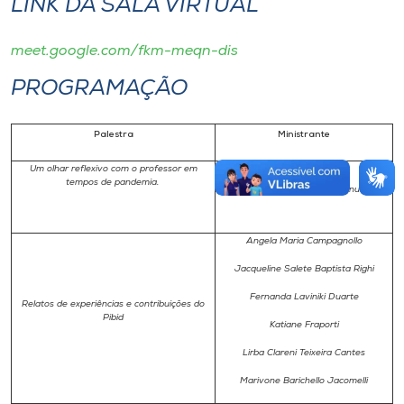
LINK DA SALA VIRTUAL
meet.google.com/fkm-meqn-dis
PROGRAMAÇÃO
Palestra
Ministrante
Um olhar reflexivo com o professor em
tempos de pandemia.
Dra. Dilva Bertoldi Benvenutti
Angela Maria Campagnollo
Jacqueline Salete Baptista Righi
Fernanda Laviniki Duarte
Relatos de experiências e contribuições do
Pibid
Katiane Fraporti
Lirba Clareni Teixeira Cantes
Marivone Barichello Jacomelli