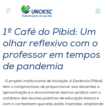
Página
O que
1º Café do Pibid: Um olhar reflexivo com o
inicial
acontece
professor em tempos de pandemia
Cursos
Joaçaba
Onde estamos
1º Café do Pibid: Um
Pesquisa
olhar reflexivo com o
professor em tempos
Atendimento ao Estudante
de pandemia
Portal de Ensino
O projeto institucional de Iniciação à Docência (Pibid)
A
tem o compromisso de proporcionar aos discentes a
Unoesc
aproximação e o envolvimento teórico-prático com o
cotidiano das escolas públicas de educação básica e
Internacionalização
com o contextoem que elas estão inseridas, ampliando