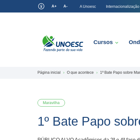
A+
A-
A Unoesc
Internacionalização
Cursos
Ond
Página inicial
O que acontece
1º Bate Papo sobre Mark
Maravilha
1º Bate Papo sobre
PÚBLICO ALVO Acadêmicos da 2ª e 4ª fase d