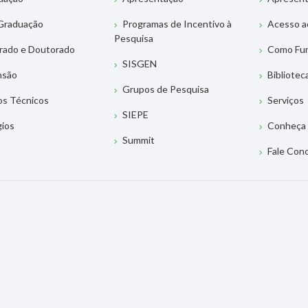
Graduação
Programas de Incentivo à
Acesso a
Pesquisa
rado e Doutorado
Como Fu
SISGEN
nsão
Bibliotec
Grupos de Pesquisa
os Técnicos
Serviços
SIEPE
gios
Conheça 
Summit
Fale Con