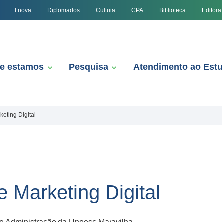
I.nova
Diplomados
Cultura
CPA
Biblioteca
Editora
e estamos
Pesquisa
Atendimento ao Est
eting Digital
 Marketing Digital
e Administração da Unoesc Maravilha.