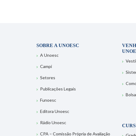
SOBRE A UNOESC
VENH
UNOE
A Unoesc
Vesti
Campi
Sist
Setores
Como
Publicações Legais
Bolsa
Funoesc
Editora Unoesc
Rádio Unoesc
CURS
CPA – Comissão Própria de Avaliação
Grad