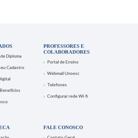
ADOS
PROFESSORES E
COLABORADORES
 de Diploma
Portal de Ensino
 seu Cadastro
Webmail Unoesc
igital
Telefones
 Benefícios
Configurar rede Wi-fi
osco
TECA
FALE CONOSCO
tação
Contato Geral