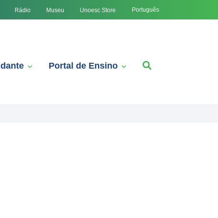
Português
Rádio
Museu
Unoesc Store
udante
Portal de Ensino