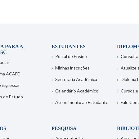
A PARA A
ESTUDANTES
DIPLOM
SC
Portal de Ensino
Consulta
bular
Minhas inscrições
Atualize
ema ACAFE
Secretaria Acadêmica
Diploma D
 ingressar
Calendário Acadêmico
Cursos e
s de Estudo
Atendimento ao Estudante
Fale Con
OS
PESQUISA
BIBLIO
uação
Apresentação
Apresen