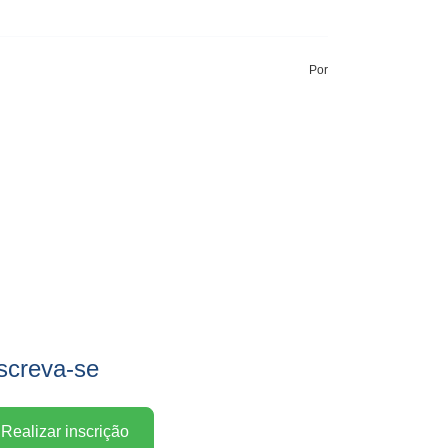
Por
screva-se
Realizar inscrição