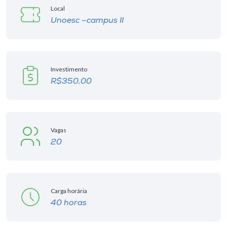
Museu
Local
Unoesc –campus II
Unoesc
Store
Investimento
R$350,00
Selecione
o idioma
Vagas
20
A+
A-
Carga horária
40 horas