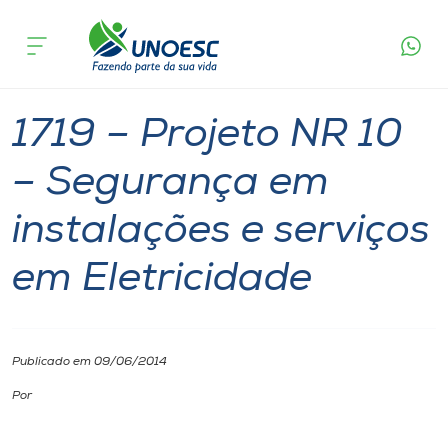
Página
O que
1719 – Projeto NR 10 – Segurança em
inicial
acontece
instalações e serviços em Eletricidade
Cursos
Joaçaba
Onde estamos
1719 – Projeto NR 10
Pesquisa
– Segurança em
instalações e serviços
Atendimento ao Estudante
em Eletricidade
Portal de Ensino
A
Publicado em 09/06/2014
Unoesc
Por
Internacionalização