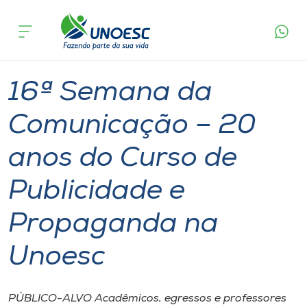
Página
O que
16ª Semana da Comunicação – 20 anos do Curso
inicial
acontece
de Publicidade e Propaganda na Unoesc
Cursos
Joaçaba
Onde estamos
16ª Semana da
Pesquisa
Comunicação – 20
anos do Curso de
Atendimento ao Estudante
Publicidade e
Portal de Ensino
Propaganda na
A
Unoesc
Unoesc
Internacionalização
PÚBLICO-ALVO Acadêmicos, egressos e professores