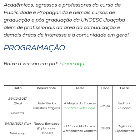
Museu
Acadêmicos, egressos e professores do curso de
Publicidade e Propaganda e demais cursos de
graduação e pós graduação da UNOESC Joaçaba
Unoesc
além de profissionais da área da comunicação e
Store
demais áreas de interesse e a comunidade em geral.
PROGRAMAÇÃO
Selecione
Baixe a versão em pdf:
clique aqui
o idioma
Data
Palestrante
Tema
Hora
Local
A+
23/10/2017
A-
(Seg)
Jadel Beck –
A Mágica do Sucesso
Auditório
19h30
Palestras Mágicas
Confira o vídeo aqui
Jurídico
Palestra
24/10/2017 (Ter)
Raquel Bortoloso
O Mundo Mudou e o
Agência
(Diplomados
19h30
Atendimento Também
Experimental
Unoesc)
Workshop