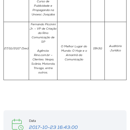
Curso de
Publicidade e
Propaganda na
Unoesc Joaçaba
Fernando Piccinini
Jr. – VP de Criação
da Rino
Comunicação de
SP
Auditório
O Melhor Lugar do
27/10/2017 (Sex)
19h30
Jurídico
Agência:
Mundo: O Hoje e o
Rino.com.br –
Amanhã da
Clientes: Vespa,
Comunicação
Scânia, Motorola,
Trivago, entre
outros.
Data
2017-10-23 16:43:00