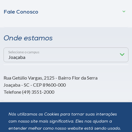
Fale Conosco
Onde estamos
Selecione o campus
Rua Getúlio Vargas, 2125 - Bairro Flor da Serra
Joaçaba - SC - CEP 89600-000
Telefone (49) 3551-2000
Siga a Unoesc
Nós utilizamos os Cookies para tornar suas interações
com nosso site mais significativa. Eles nos ajudam a
entender melhor como nosso website está sendo usado,