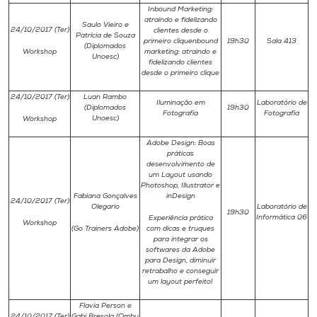
Inbound Marketing:
atraindo e fidelizando
Saulo Vieiro e
24/10/2017 (Ter)
clientes desde o
Patrícia de Souza
primeiro cliquenbound
19h30
Sala 413
(Diplomados
Workshop
marketing: atraindo e
Unoesc)
fidelizando clientes
desde o primeiro clique
24/10/2017 (Ter)
Luan Rambo
Iluminação em
Laboratório de
(Diplomados
19h30
Fotografia
Fotografia
Unoesc)
Workshop
Adobe Design: Boas
práticas
desenvolvimento de
um Layout usando
Photoshop, Illustrator e
Fabiana Gonçalves
inDesign
24/10/2017 (Ter)
Olegario
Laboratório de
19h30
Informática 06
Experiência prática
Workshop
(Go Trainers Adobe)
com dicas e truques
para integrar os
softwares da Adobe
para Design, diminuir
retrabalho e conseguir
um layout perfeito!
Flavia Person e
24/10/2017 (Ter)
Gabi Bresola (Ombu