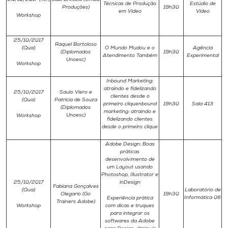
Técnicas de Produção
Estúdio de
Produções)
19h30
em Vídeo
Vídeo
Workshop
25/10/2017
Raquel Bortoloso
(Qua)
O Mundo Mudou e o
Agência
(Diplomados
19h30
Atendimento Também
Experimental
Unoesc)
Workshop
Inbound Marketing:
atraindo e fidelizando
25/10/2017
Saulo Viero e
clientes desde o
(Qua)
Patrícia de Souza
primeiro cliquenbound
19h30
Sala 413
(Diplomados
marketing: atraindo e
Unoesc)
Workshop
fidelizando clientes
desde o primeiro clique
Adobe Design: Boas
práticas
desenvolvimento de
um Layout usando
Photoshop, Illustrator e
25/10/2017
inDesign
Fabiana Gonçalves
(Qua)
Laboratório de
Olegario (Go
19h30
Informática 06
Experiência prática
Trainers Adobe)
Workshop
com dicas e truques
para integrar os
softwares da Adobe