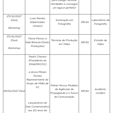
para Design, diminuir
retrabalho e conseguir
um layout perfeito!
25/10/2017
Luan Rambo
(Qua)
Iluminação em
Laboratório de
(Diplomados
19h30
Fotografia
Fotografia
Unoesc)
Workshop
25/10/2017
Flavia Person e
(Qua)
Técnicas de Produção
Estúdio de
Gabi Bresola (Ombu
19h30
em Vídeo
Vídeo
Produções)
Workshop
Pedro Cherem
(Presidente do
SINAPRO/SC)
e Anna Miriam
Pontes
Representante do
Grupo de Mídia de
Painel: Novos Modelos
SC
de Agências de
Auditório
26/10/2017 (Qui)
19h30
Propaganda e o futuro
Jurídico
da Comunicação.
Lançamento do
Selo Comemorativo
aos 20 anos do