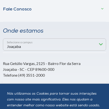
Fale Conosco
Onde estamos
Selecione o campus
Rua Getúlio Vargas, 2125 - Bairro Flor da Serra
Joaçaba - SC - CEP 89600-000
Telefone (49) 3551-2000
Siga a Unoesc
Nós utilizamos os Cookies para tornar suas interações
com nosso site mais significativa. Eles nos ajudam a
entender melhor como nosso website está sendo usado,