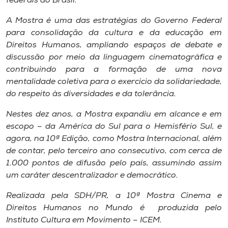
federais do Brasil.
Museu
A Mostra é uma das estratégias do Governo Federal
para consolidação da cultura e da educação em
Unoesc
Direitos Humanos, ampliando espaços de debate e
Store
discussão por meio da linguagem cinematográfica e
contribuindo para a formação de uma nova
mentalidade coletiva para o exercício da solidariedade,
do respeito às diversidades e da tolerância.
Selecione
o idioma
Nestes dez anos, a Mostra expandiu em alcance e em
escopo – da América do Sul para o Hemisfério Sul, e
agora, na 10ª Edição, como Mostra Internacional, além
A+
de contar, pelo terceiro ano consecutivo, com cerca de
A-
1.000 pontos de difusão pelo país, assumindo assim
um caráter descentralizador e democrático.
Realizada pela SDH/PR, a 10ª Mostra Cinema e
Direitos Humanos no Mundo é produzida pelo
Instituto Cultura em Movimento – ICEM.