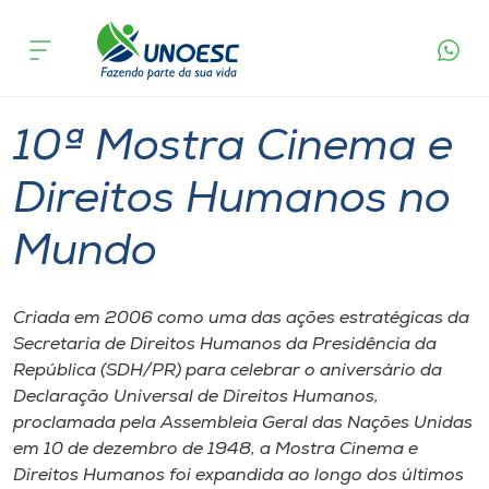
Página
O que
10ª Mostra Cinema e Direitos Humanos
inicial
acontece
no Mundo
Cursos
Chapecó
Onde estamos
10ª Mostra Cinema e
Pesquisa
Direitos Humanos no
Mundo
Atendimento ao Estudante
Portal de Ensino
Criada em 2006 como uma das ações estratégicas da
Secretaria de Direitos Humanos da Presidência da
República (SDH/PR) para celebrar o aniversário da
A
Declaração Universal de Direitos Humanos,
Unoesc
proclamada pela Assembleia Geral das Nações Unidas
em 10 de dezembro de 1948, a Mostra Cinema e
Internacionalização
Direitos Humanos foi expandida ao longo dos últimos