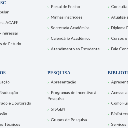
SC
Portal de Ensino
Consulta
bular
Minhas inscrições
Atualize
ema ACAFE
Secretaria Acadêmica
Diploma D
 ingressar
Calendário Acadêmico
Cursos e
s de Estudo
Atendimento ao Estudante
Fale Con
OS
PESQUISA
BIBLIO
uação
Apresentação
Apresen
Graduação
Programas de Incentivo à
Acesso a
Pesquisa
rado e Doutorado
Como Fu
SISGEN
nsão
Bibliotec
Grupos de Pesquisa
os Técnicos
Serviços