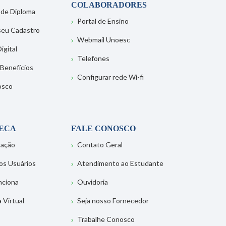
COLABORADORES
 de Diploma
Portal de Ensino
 seu Cadastro
Webmail Unoesc
igital
Telefones
 Benefícios
Configurar rede Wi-fi
osco
TECA
FALE CONOSCO
tação
Contato Geral
os Usuários
Atendimento ao Estudante
nciona
Ouvidoria
a Virtual
Seja nosso Fornecedor
Trabalhe Conosco