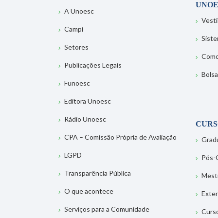
UNOE
A Unoesc
Vesti
Campi
Sist
Setores
Como
Publicações Legais
Bolsa
Funoesc
Editora Unoesc
Rádio Unoesc
CURS
CPA – Comissão Própria de Avaliação
Grad
LGPD
Pós-
Transparência Pública
Mest
O que acontece
Exte
Serviços para a Comunidade
Curs