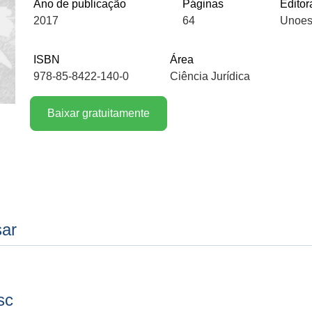
Ano de publicação
Páginas
Editor
2017
64
Unoes
ISBN
Área
978-85-8422-140-0
Ciência Jurídica
Baixar gratuitamente
sar
sc