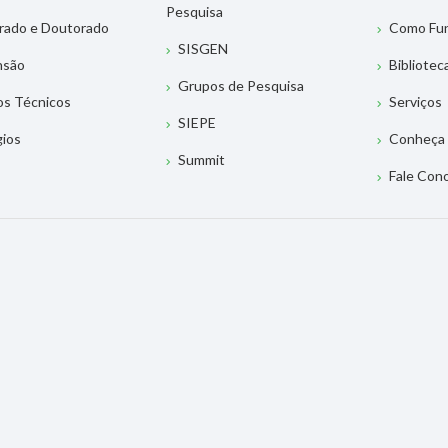
Pesquisa
rado e Doutorado
Como Fu
SISGEN
nsão
Bibliotec
Grupos de Pesquisa
os Técnicos
Serviços
SIEPE
gios
Conheça 
Summit
Fale Con