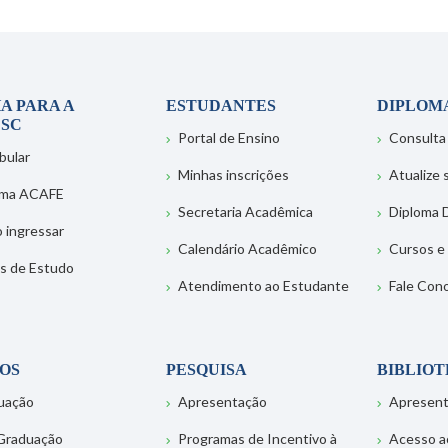
A PARA A
ESTUDANTES
DIPLOM
SC
Portal de Ensino
Consulta
bular
Minhas inscrições
Atualize
ema ACAFE
Secretaria Acadêmica
Diploma D
 ingressar
Calendário Acadêmico
Cursos e
s de Estudo
Atendimento ao Estudante
Fale Con
OS
PESQUISA
BIBLIO
uação
Apresentação
Apresen
Graduação
Programas de Incentivo à
Acesso a