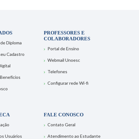
ADOS
PROFESSORES E
COLABORADORES
 de Diploma
Portal de Ensino
 seu Cadastro
Webmail Unoesc
igital
Telefones
 Benefícios
Configurar rede Wi-fi
osco
TECA
FALE CONOSCO
tação
Contato Geral
os Usuários
Atendimento ao Estudante