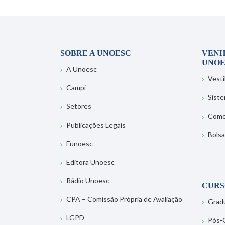
SOBRE A UNOESC
VENH
UNOE
A Unoesc
Vesti
Campi
Sist
Setores
Como
Publicações Legais
Bolsa
Funoesc
Editora Unoesc
Rádio Unoesc
CURS
CPA – Comissão Própria de Avaliação
Grad
LGPD
Pós-