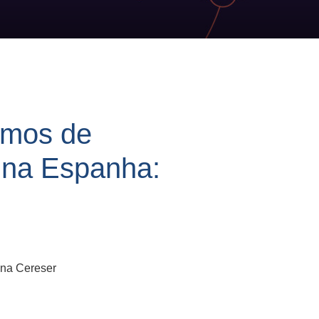
smos de
e na Espanha:
ina Cereser