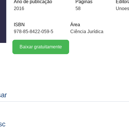
Ano de publicação
Páginas
Editor
2016
58
Unoes
ISBN
Área
978-85-8422-059-5
Ciência Jurídica
Baixar gratuitamente
sar
sc