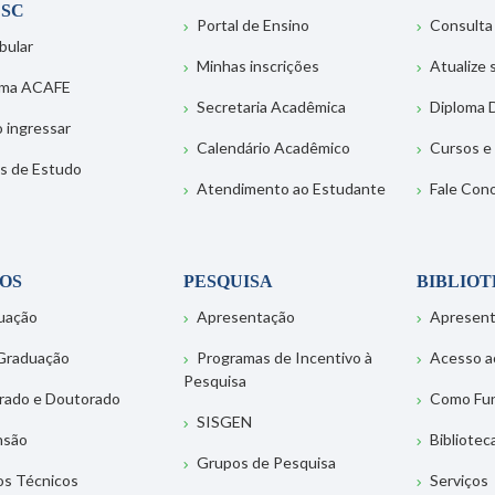
SC
Portal de Ensino
Consulta
bular
Minhas inscrições
Atualize
ema ACAFE
Secretaria Acadêmica
Diploma D
 ingressar
Calendário Acadêmico
Cursos e
s de Estudo
Atendimento ao Estudante
Fale Con
OS
PESQUISA
BIBLIO
uação
Apresentação
Apresen
Graduação
Programas de Incentivo à
Acesso a
Pesquisa
rado e Doutorado
Como Fu
SISGEN
nsão
Bibliotec
Grupos de Pesquisa
os Técnicos
Serviços