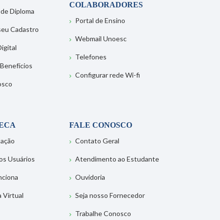
COLABORADORES
 de Diploma
Portal de Ensino
 seu Cadastro
Webmail Unoesc
igital
Telefones
 Benefícios
Configurar rede Wi-fi
osco
TECA
FALE CONOSCO
tação
Contato Geral
os Usuários
Atendimento ao Estudante
nciona
Ouvidoria
a Virtual
Seja nosso Fornecedor
Trabalhe Conosco