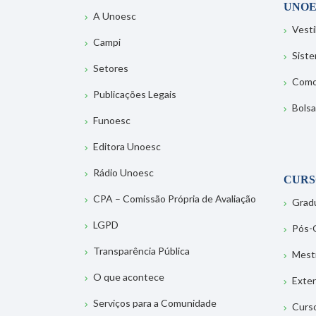
UNOE
A Unoesc
Vesti
Campi
Sist
Setores
Como
Publicações Legais
Bolsa
Funoesc
Editora Unoesc
Rádio Unoesc
CURS
CPA – Comissão Própria de Avaliação
Grad
LGPD
Pós-
Transparência Pública
Mest
O que acontece
Exte
Serviços para a Comunidade
Curs