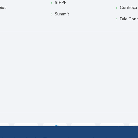
SIEPE
gios
Conheça 
Summit
Fale Con