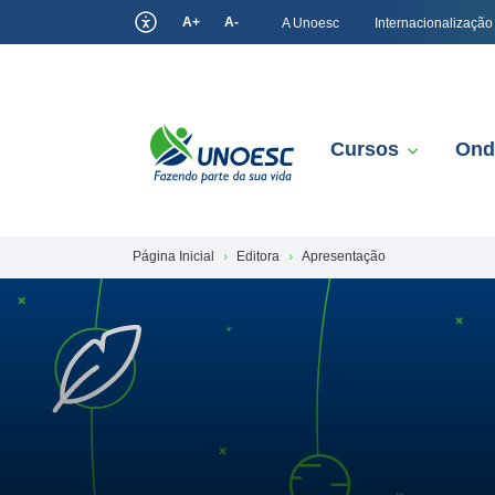
A+
A-
A Unoesc
Internacionalização
Cursos
Ond
Página Inicial
Editora
Apresentação