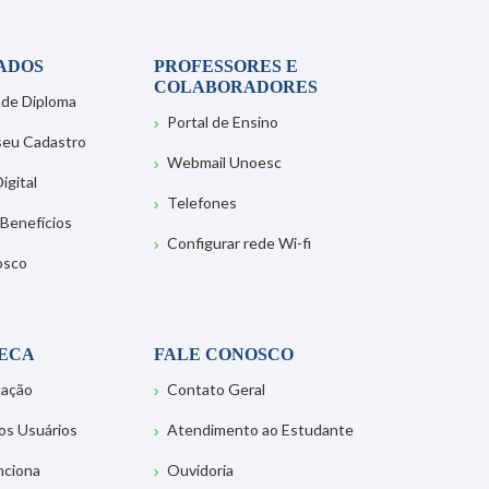
ADOS
PROFESSORES E
COLABORADORES
 de Diploma
Portal de Ensino
 seu Cadastro
Webmail Unoesc
igital
Telefones
 Benefícios
Configurar rede Wi-fi
osco
TECA
FALE CONOSCO
tação
Contato Geral
os Usuários
Atendimento ao Estudante
nciona
Ouvidoria