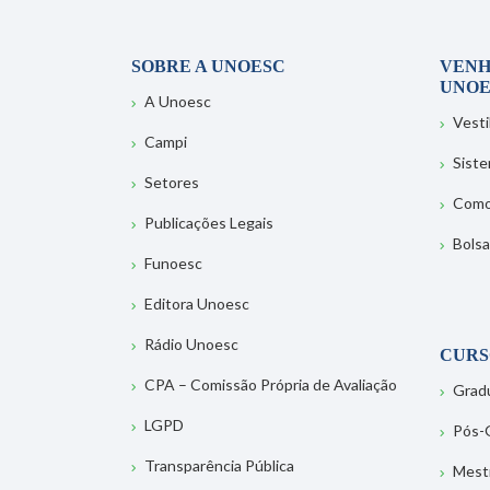
SOBRE A UNOESC
VENH
UNOE
A Unoesc
Vesti
Campi
Sist
Setores
Como
Publicações Legais
Bolsa
Funoesc
Editora Unoesc
Rádio Unoesc
CURS
CPA – Comissão Própria de Avaliação
Grad
LGPD
Pós-
Transparência Pública
Mest