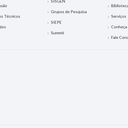
SISGEN
nsão
Bibliotec
Grupos de Pesquisa
os Técnicos
Serviços
SIEPE
gios
Conheça 
Summit
Fale Con