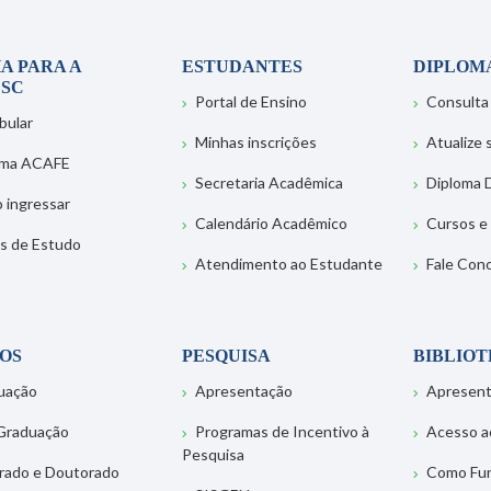
A PARA A
ESTUDANTES
DIPLOM
SC
Portal de Ensino
Consulta
bular
Minhas inscrições
Atualize
ema ACAFE
Secretaria Acadêmica
Diploma D
 ingressar
Calendário Acadêmico
Cursos e
s de Estudo
Atendimento ao Estudante
Fale Con
OS
PESQUISA
BIBLIO
uação
Apresentação
Apresen
Graduação
Programas de Incentivo à
Acesso a
Pesquisa
rado e Doutorado
Como Fu