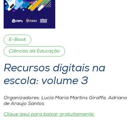
I.nova
Diplomados
E-Book
Cultura
Ciências da Educação
Recursos digitais na
CPA
escola: volume 3
Biblioteca
Organizadores: Lucia Maria Martins Giraffa, Adriano
Editora
de Araujo Santos
Clique aqui para baixar gratuitamente.
Rádio