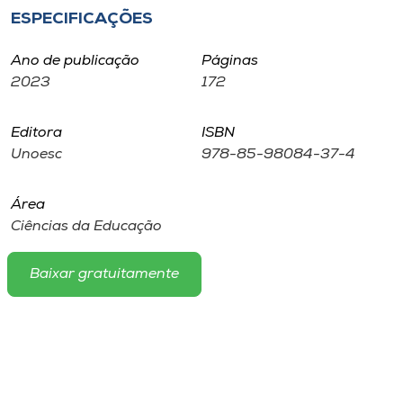
Museu
ESPECIFICAÇÕES
Unoesc
Ano de publicação
Páginas
2023
172
Store
Editora
ISBN
Unoesc
978-85-98084-37-4
Selecione
o idioma
Área
Ciências da Educação
A+
Baixar gratuitamente
A-