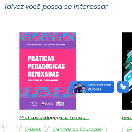
Talvez você possa se interessar
Práticas pedagógicas remixa...
Recu
E-Book
Ciências da Educação
E