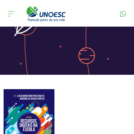
Página Inicial
Editora
Apresentação
Cursos
Onde estamos
Pesquisa
Atendimento ao Estudante
Portal de Ensino
A
Unoesc
Internacionalização