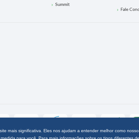
Summit
Fale Con
site mais significativa. Eles nos ajudam a entender melhor como nosso
medida para você. Para mais informações sobre os tipos diferentes d