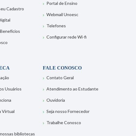
Portal de Ensino
 seu Cadastro
Webmail Unoesc
igital
Telefones
 Benefícios
Configurar rede Wi-fi
osco
TECA
FALE CONOSCO
tação
Contato Geral
os Usuários
Atendimento ao Estudante
nciona
Ouvidoria
a Virtual
Seja nosso Fornecedor
Trabalhe Conosco
nossas bibliotecas