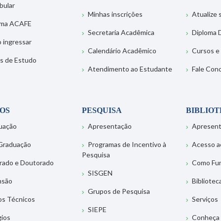
bular
Minhas inscrições
Atualize
ema ACAFE
Secretaria Acadêmica
Diploma D
 ingressar
Calendário Acadêmico
Cursos e
s de Estudo
Atendimento ao Estudante
Fale Con
OS
PESQUISA
BIBLIO
uação
Apresentação
Apresen
Graduação
Programas de Incentivo à
Acesso a
Pesquisa
rado e Doutorado
Como Fu
SISGEN
nsão
Bibliotec
Grupos de Pesquisa
os Técnicos
Serviços
SIEPE
gios
Conheça 