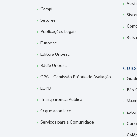
Vesti
Campi
Sist
Setores
Como
Publicações Legais
Bolsa
Funoesc
Editora Unoesc
Rádio Unoesc
CURS
CPA – Comissão Própria de Avaliação
Grad
LGPD
Pós-
Transparência Pública
Mest
O que acontece
Exte
Serviços para a Comunidade
Curs
Colé