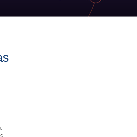
as
a
c