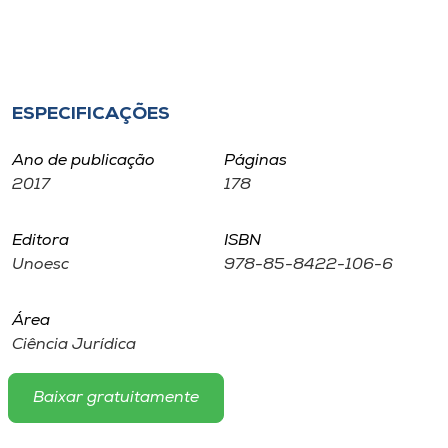
Museu
Unoesc
Store
ESPECIFICAÇÕES
Ano de publicação
Páginas
2017
178
Selecione
o idioma
Editora
ISBN
Unoesc
978-85-8422-106-6
A+
A-
Área
Ciência Jurídica
Baixar gratuitamente