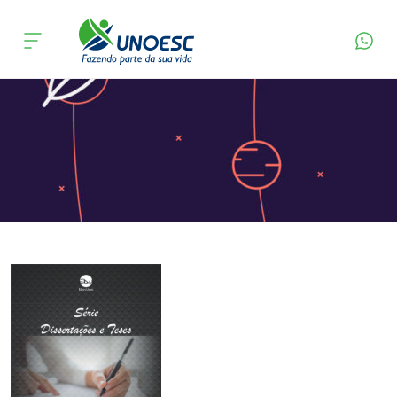
Página Inicial
Editora
Apresentação
Cursos
Onde estamos
Pesquisa
Atendimento ao Estudante
Portal de Ensino
A
Unoesc
Internacionalização