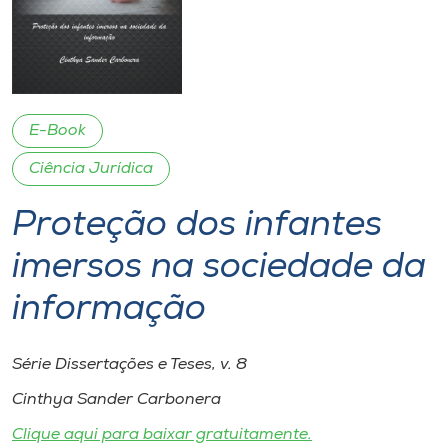
I.nova
Diplomados
E-Book
Cultura
Ciência Jurídica
Proteção dos infantes
CPA
imersos na sociedade da
Biblioteca
informação
Editora
Série Dissertações e Teses, v. 8
Rádio
Cinthya Sander Carbonera
Clique aqui para baixar gratuitamente.