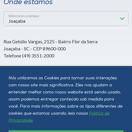
Onde estamos
Selecione o campus
Rua Getúlio Vargas, 2125 - Bairro Flor da Serra
Joaçaba - SC - CEP 89600-000
Telefone (49) 3551-2000
Siga a Unoesc
Nós utilizamos os Cookies para tornar suas interações
com nosso site mais significativa. Eles nos ajudam a
entender melhor como nosso website está sendo usado,
assim podemos entregar conteúdo sob medida para
você. Para mais informações sobre os tipos diferentes de
cookies que estamos usando, leia nossa
Política de
Privacidade
.