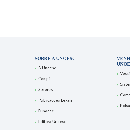
SOBRE A UNOESC
VENH
UNOE
A Unoesc
Vesti
Campi
Sist
Setores
Como
Publicações Legais
Bolsa
Funoesc
Editora Unoesc