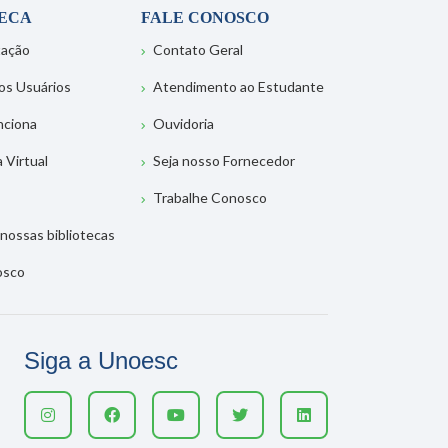
TECA
FALE CONOSCO
tação
Contato Geral
os Usuários
Atendimento ao Estudante
nciona
Ouvidoria
a Virtual
Seja nosso Fornecedor
Trabalhe Conosco
nossas bibliotecas
osco
Siga a Unoesc