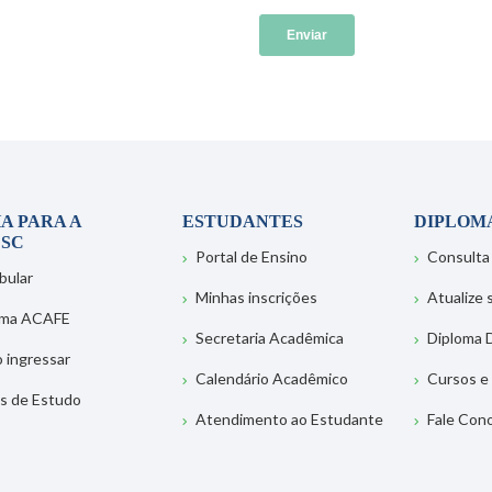
A PARA A
ESTUDANTES
DIPLOM
SC
Portal de Ensino
Consulta
bular
Minhas inscrições
Atualize
ema ACAFE
Secretaria Acadêmica
Diploma D
 ingressar
Calendário Acadêmico
Cursos e
s de Estudo
Atendimento ao Estudante
Fale Con