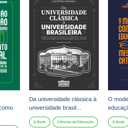
Da universidade clássica à
O model
 como
universidade brasil...
educaçã
E-Book
Ciências da Educação
E-Book