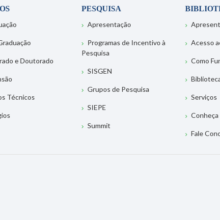
OS
PESQUISA
BIBLIO
uação
Apresentação
Apresen
Graduação
Programas de Incentivo à
Acesso a
Pesquisa
rado e Doutorado
Como Fu
SISGEN
nsão
Bibliotec
Grupos de Pesquisa
os Técnicos
Serviços
SIEPE
gios
Conheça 
Summit
Fale Con