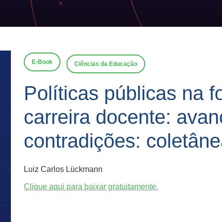
E-Book
Ciências da Educação
Políticas públicas na 
carreira docente: avan
contradições: coletâne
Luiz Carlos Lückmann
Clique aqui para baixar gratuitamente.