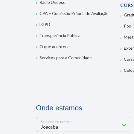
Rádio Unoesc
CURS
CPA – Comissão Própria de Avaliação
Grad
LGPD
Pós-
Transparência Pública
Mest
O que acontece
Exte
Serviços para a Comunidade
Curs
Colé
Onde estamos
Selecione o campus