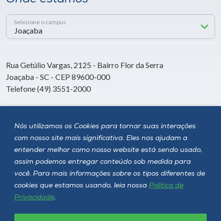
Selecione o campus
Rua Getúlio Vargas, 2125 - Bairro Flor da Serra
Joaçaba - SC - CEP 89600-000
Telefone (49) 3551-2000
Siga a Unoesc
Nós utilizamos os Cookies para tornar suas interações
com nosso site mais significativa. Eles nos ajudam a
entender melhor como nosso website está sendo usado,
assim podemos entregar conteúdo sob medida para
você. Para mais informações sobre os tipos diferentes de
cookies que estamos usando, leia nossa
Política de
Privacidade
.