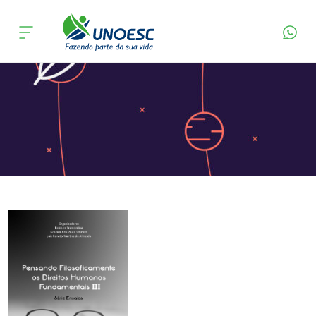
Página Inicial
Editora
Apresentação
Cursos
Onde estamos
Pesquisa
Atendimento ao Estudante
Portal de Ensino
A
Unoesc
Internacionalização