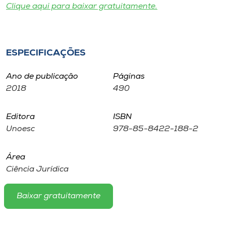
Museu
Clique aqui para baixar gratuitamente.
Unoesc
Store
ESPECIFICAÇÕES
Ano de publicação
Páginas
2018
490
Selecione
o idioma
Editora
ISBN
Unoesc
978-85-8422-188-2
A+
Área
A-
Ciência Jurídica
Baixar gratuitamente