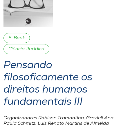
I.nova
Diplomados
E-Book
Cultura
Ciência Jurídica
Pensando
CPA
filosoficamente os
Biblioteca
direitos humanos
Editora
fundamentais III
Rádio
Organizadores Robison Tramontina, Grazieli Ana
Paula Schmitz, Luís Renato Martins de Almeida