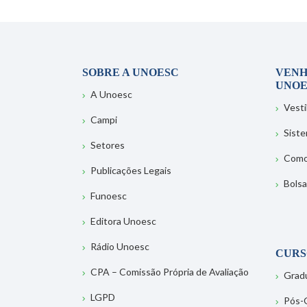
SOBRE A UNOESC
VENH
UNOE
A Unoesc
Vesti
Campi
Sist
Setores
Como
Publicações Legais
Bolsa
Funoesc
Editora Unoesc
Rádio Unoesc
CURS
CPA – Comissão Própria de Avaliação
Grad
LGPD
Pós-