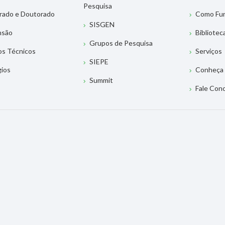
Pesquisa
rado e Doutorado
Como Fu
SISGEN
nsão
Bibliotec
Grupos de Pesquisa
os Técnicos
Serviços
SIEPE
gios
Conheça 
Summit
Fale Con