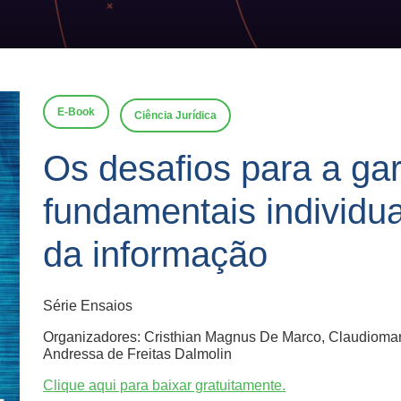
E-Book
Ciência Jurídica
Os desafios para a gar
fundamentais individu
da informação
Série Ensaios
Organizadores: Cristhian Magnus De Marco, Claudioma
Andressa de Freitas Dalmolin
Clique aqui para baixar gratuitamente.