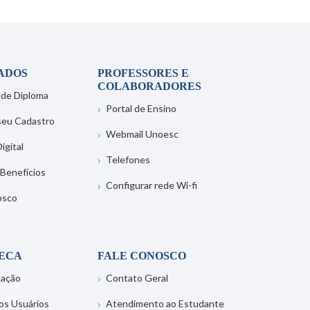
ADOS
PROFESSORES E
COLABORADORES
 de Diploma
Portal de Ensino
 seu Cadastro
Webmail Unoesc
igital
Telefones
 Benefícios
Configurar rede Wi-fi
osco
TECA
FALE CONOSCO
tação
Contato Geral
os Usuários
Atendimento ao Estudante