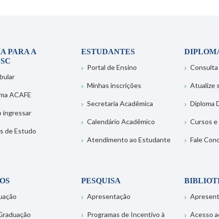
A PARA A
ESTUDANTES
DIPLOM
SC
Portal de Ensino
Consulta
bular
Minhas inscrições
Atualize
ema ACAFE
Secretaria Acadêmica
Diploma D
 ingressar
Calendário Acadêmico
Cursos e
s de Estudo
Atendimento ao Estudante
Fale Con
OS
PESQUISA
BIBLIO
uação
Apresentação
Apresen
Graduação
Programas de Incentivo à
Acesso a