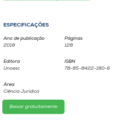
Museu
Unoesc
ESPECIFICAÇÕES
Store
Ano de publicação
Páginas
2018
128
Selecione
o idioma
Editora
ISBN
Unoesc
78-85-8422-180-6
Área
A+
Ciência Jurídica
A-
Baixar gratuitamente