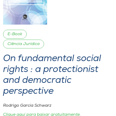
I.nova
Diplomados
E-Book
Cultura
Ciência Jurídica
On fundamental social
CPA
rights : a protectionist
Biblioteca
and democratic
Editora
perspective
Rádio
Rodrigo Garcia Schwarz
Clique aqui para baixar gratuitamente.