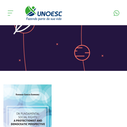
Página Inicial
Editora
Apresentação
Cursos
Onde estamos
Pesquisa
Atendimento ao Estudante
Portal de Ensino
A
Unoesc
Internacionalização