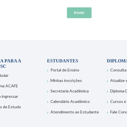
A PARA A
ESTUDANTES
DIPLOM
SC
Portal de Ensino
Consulta
bular
Minhas inscrições
Atualize
ema ACAFE
Secretaria Acadêmica
Diploma D
 ingressar
Calendário Acadêmico
Cursos e
s de Estudo
Atendimento ao Estudante
Fale Con