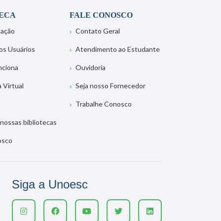
TECA
FALE CONOSCO
tação
Contato Geral
os Usuários
Atendimento ao Estudante
nciona
Ouvidoria
a Virtual
Seja nosso Fornecedor
Trabalhe Conosco
nossas bibliotecas
osco
Siga a Unoesc