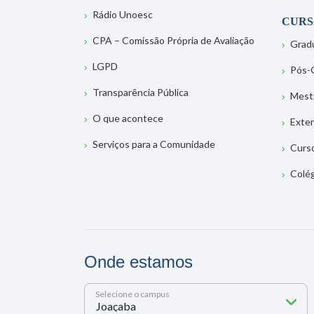
Rádio Unoesc
CURS
CPA – Comissão Própria de Avaliação
Grad
LGPD
Pós-
Transparência Pública
Mest
O que acontece
Exte
Serviços para a Comunidade
Curs
Colé
Onde estamos
Selecione o campus