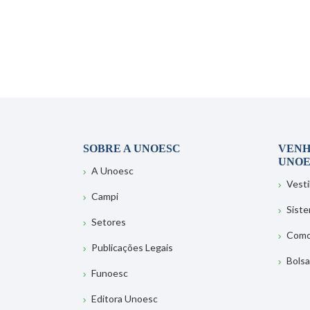
SOBRE A UNOESC
VENH
UNOE
A Unoesc
Vesti
Campi
Sist
Setores
Como
Publicações Legais
Bolsa
Funoesc
Editora Unoesc