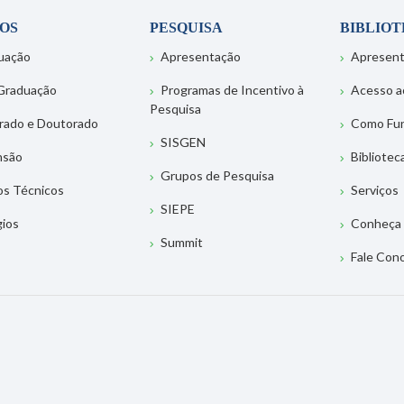
OS
PESQUISA
BIBLIO
uação
Apresentação
Apresen
Graduação
Programas de Incentivo à
Acesso a
Pesquisa
rado e Doutorado
Como Fu
SISGEN
nsão
Bibliotec
Grupos de Pesquisa
os Técnicos
Serviços
SIEPE
gios
Conheça 
Summit
Fale Con