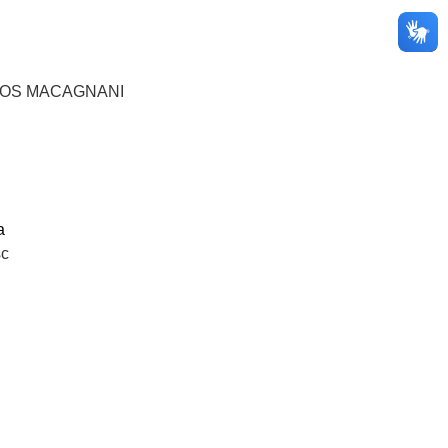
TOS MACAGNANI
a
c