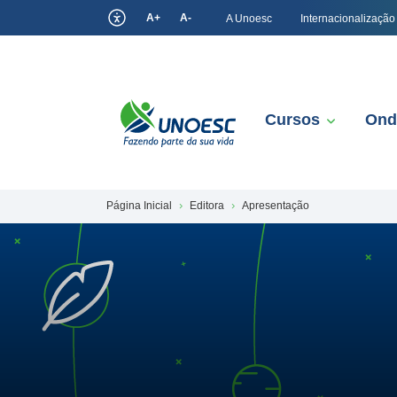
A+
A-
A Unoesc
Internacionalização
Cursos
Ond
Página Inicial
Editora
Apresentação