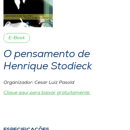
I.nova
Diplomados
E-Book
Cultura
O pensamento de
CPA
Henrique Stodieck
Biblioteca
Organizador: Cesar Luiz Pasold
Clique aqui para baixar gratuitamente.
Editora
Rádio
ESPECIFICAÇÕES