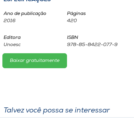
Museu
Ano de publicação
Páginas
Unoesc
2016
420
Store
Editora
ISBN
Unoesc
978-85-8422-077-9
Selecione
Baixar gratuitamente
o idioma
A+
A-
Talvez você possa se interessar