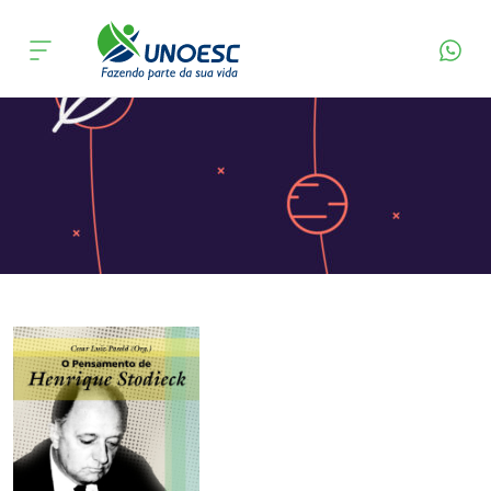
Página Inicial
Editora
Apresentação
Cursos
Onde estamos
Pesquisa
Atendimento ao Estudante
Portal de Ensino
A
Unoesc
Internacionalização